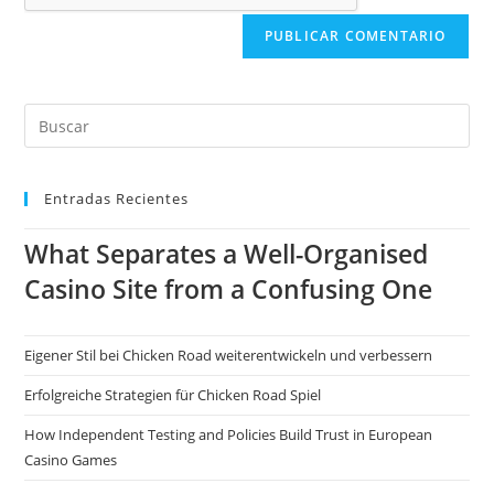
Entradas Recientes
What Separates a Well-Organised
Casino Site from a Confusing One
Eigener Stil bei Chicken Road weiterentwickeln und verbessern
Erfolgreiche Strategien für Chicken Road Spiel
How Independent Testing and Policies Build Trust in European
Casino Games