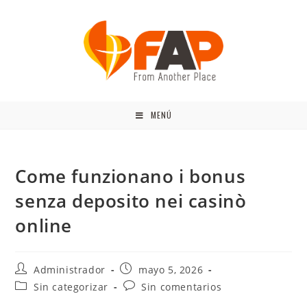
MENÚ
Come funzionano i bonus
senza deposito nei casinò
online
Administrador
mayo 5, 2026
Sin categorizar
Sin comentarios