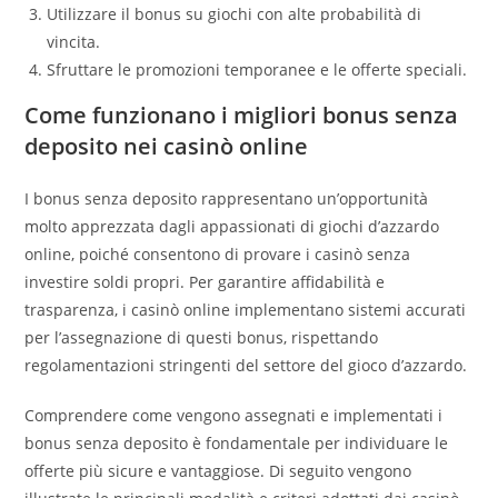
Utilizzare il bonus su giochi con alte probabilità di
vincita.
Sfruttare le promozioni temporanee e le offerte speciali.
Come funzionano i migliori bonus senza
deposito nei casinò online
I bonus senza deposito rappresentano un’opportunità
molto apprezzata dagli appassionati di giochi d’azzardo
online, poiché consentono di provare i casinò senza
investire soldi propri. Per garantire affidabilità e
trasparenza, i casinò online implementano sistemi accurati
per l’assegnazione di questi bonus, rispettando
regolamentazioni stringenti del settore del gioco d’azzardo.
Comprendere come vengono assegnati e implementati i
bonus senza deposito è fondamentale per individuare le
offerte più sicure e vantaggiose. Di seguito vengono