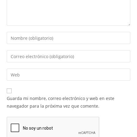
Guarda mi nombre, correo electrónico y web en este
navegador para la próxima vez que comente.