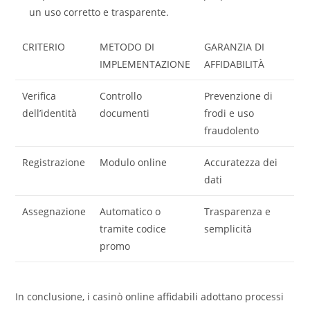
un uso corretto e trasparente.
CRITERIO
METODO DI
GARANZIA DI
IMPLEMENTAZIONE
AFFIDABILITÀ
Verifica
Controllo
Prevenzione di
dell’identità
documenti
frodi e uso
fraudolento
Registrazione
Modulo online
Accuratezza dei
dati
Assegnazione
Automatico o
Trasparenza e
tramite codice
semplicità
promo
In conclusione, i casinò online affidabili adottano processi