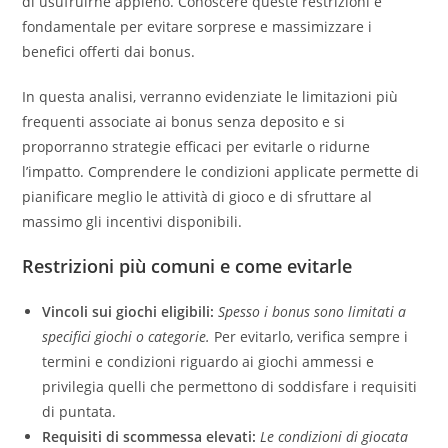
di usufruirne appieno. Conoscere queste restrizioni è
fondamentale per evitare sorprese e massimizzare i
benefici offerti dai bonus.
In questa analisi, verranno evidenziate le limitazioni più
frequenti associate ai bonus senza deposito e si
proporranno strategie efficaci per evitarle o ridurne
l’impatto. Comprendere le condizioni applicate permette di
pianificare meglio le attività di gioco e di sfruttare al
massimo gli incentivi disponibili.
Restrizioni più comuni e come evitarle
Vincoli sui giochi eligibili:
Spesso i bonus sono limitati a
specifici giochi o categorie.
Per evitarlo, verifica sempre i
termini e condizioni riguardo ai giochi ammessi e
privilegia quelli che permettono di soddisfare i requisiti
di puntata.
Requisiti di scommessa elevati:
Le condizioni di giocata