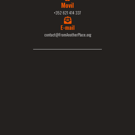
Movil
+352 621 414 337
E-mail
contact@FromAnotherPlace.org