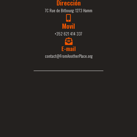
Dirección
7C Rue de Bitbourg; 1273 Hamm
Movil
+352 621 414 337
E-mail
contact@FromAnotherPlace.org