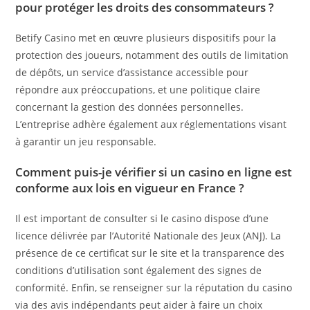
pour protéger les droits des consommateurs ?
Betify Casino met en œuvre plusieurs dispositifs pour la
protection des joueurs, notamment des outils de limitation
de dépôts, un service d’assistance accessible pour
répondre aux préoccupations, et une politique claire
concernant la gestion des données personnelles.
L’entreprise adhère également aux réglementations visant
à garantir un jeu responsable.
Comment puis-je vérifier si un casino en ligne est
conforme aux lois en vigueur en France ?
Il est important de consulter si le casino dispose d’une
licence délivrée par l’Autorité Nationale des Jeux (ANJ). La
présence de ce certificat sur le site et la transparence des
conditions d’utilisation sont également des signes de
conformité. Enfin, se renseigner sur la réputation du casino
via des avis indépendants peut aider à faire un choix