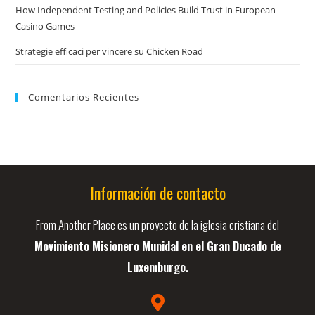
How Independent Testing and Policies Build Trust in European
Casino Games
Strategie efficaci per vincere su Chicken Road
Comentarios Recientes
Información de contacto
From Another Place es un proyecto de la iglesia cristiana del
Movimiento Misionero Munidal en el Gran Ducado de
Luxemburgo.