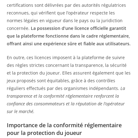
certifications sont délivrées par des autorités régulatrices
reconnues, qui vérifient que l’opérateur respecte les
normes légales en vigueur dans le pays ou la juridiction
concernée.
La possession d’une licence officielle garantit
que la plateforme fonctionne dans le cadre réglementaire,
offrant ainsi une expérience sûre et fiable aux utilisateurs.
En outre, ces licences imposent à la plateforme de suivre
des règles strictes concernant la transparence, la sécurité
et la protection du joueur. Elles assurent également que les
jeux proposés sont équitables, grâce à des contrôles
réguliers effectués par des organismes indépendants.
La
transparence et la conformité réglementaire renforcent la
confiance des consommateurs et la réputation de l’opérateur
sur le marché.
Importance de la conformité réglementaire
pour la protection du joueur