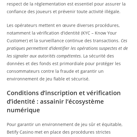
respect de la réglementation est essentiel pour assurer la
confiance des joueurs et prévenir toute activité illégale.
Les opérateurs mettent en œuvre diverses procédures,
notamment la vérification d’identité (KYC – Know Your
Customer) et la surveillance continue des transactions.
Ces
pratiques permettent d’identifier les opérations suspectes et de
les signaler aux autorités compétentes
. La sécurité des
données et des fonds est primordiale pour protéger les
consommateurs contre la fraude et garantir un
environnement de jeu fiable et sécurisé.
Conditions d’inscription et vérification
d’identité : assainir l’écosystème
numérique
Pour garantir un environnement de jeu sûr et équitable,
Betify Casino met en place des procédures strictes