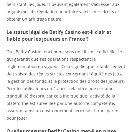
persistant, les joueurs peuvent également s’adresser aux
organismes de régulation pour faire valoir leurs droits et
obtenir un arbitrage neutre.
Le statut légal de Betify Casino est-il clair et
fiable pour les joueurs en France ?
Oui, Betify Casino fonctionne sous une licence officielle, ce
qui garantit que ses opérations respectent la
réglementation en vigueur. Cela signifie que l’établissement
doit suivre des règles strictes concernant l’équité des jeux,
la gestion des fonds, et la protection des droits des joueurs.
Pour les utilisateurs en France, cela offre une certaine
tranquillité d’esprit, car cela indique que l’activité de la
plateforme est surveillée par une autorité compétente,
assurant ainsi un environnement sécurisé et transparent
pour jouer.
Quelles mesures Betify Casino met-il en place