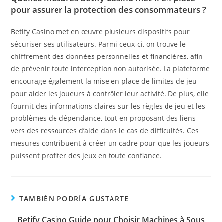
pour assurer la protection des consommateurs ?
Betify Casino met en œuvre plusieurs dispositifs pour
sécuriser ses utilisateurs. Parmi ceux-ci, on trouve le
chiffrement des données personnelles et financières, afin
de prévenir toute interception non autorisée. La plateforme
encourage également la mise en place de limites de jeu
pour aider les joueurs à contrôler leur activité. De plus, elle
fournit des informations claires sur les règles de jeu et les
problèmes de dépendance, tout en proposant des liens
vers des ressources d’aide dans le cas de difficultés. Ces
mesures contribuent à créer un cadre pour que les joueurs
puissent profiter des jeux en toute confiance.
TAMBIÉN PODRÍA GUSTARTE
Betify Casino Guide pour Choisir Machines à Sous