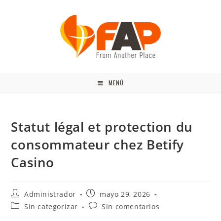
MENÚ
Statut légal et protection du
consommateur chez Betify
Casino
Administrador
mayo 29, 2026
Sin categorizar
Sin comentarios