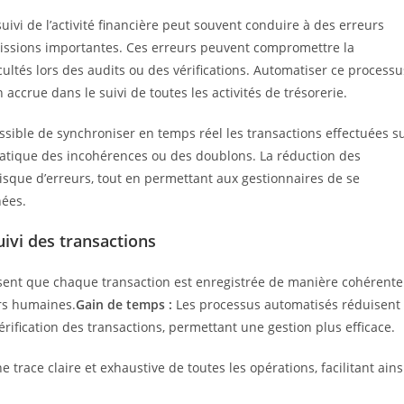
ivi de l’activité financière peut souvent conduire à des erreurs
missions importantes. Ces erreurs peuvent compromettre la
cultés lors des audits ou des vérifications. Automatiser ce processu
 accrue dans le suivi de toutes les activités de trésorerie.
possible de synchroniser en temps réel les transactions effectuées s
omatique des incohérences ou des doublons. La réduction des
sque d’erreurs, tout en permettant aux gestionnaires de se
nées.
uivi des transactions
ssent que chaque transaction est enregistrée de manière cohérente
urs humaines.
Gain de temps :
Les processus automatisés réduisent
érification des transactions, permettant une gestion plus efficace.
trace claire et exhaustive de toutes les opérations, facilitant ains