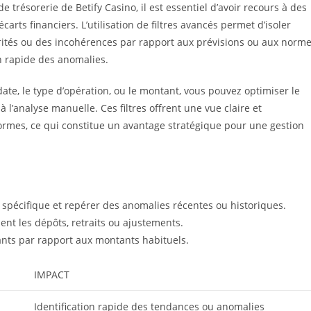
de trésorerie de Betify Casino, il est essentiel d’avoir recours à des
arts financiers. L’utilisation de filtres avancés permet d’isoler
rités ou des incohérences par rapport aux prévisions ou aux norm
ion rapide des anomalies.
 date, le type d’opération, ou le montant, vous pouvez optimiser le
à l’analyse manuelle. Ces filtres offrent une vue claire et
ormes, ce qui constitue un avantage stratégique pour une gestion
spécifique et repérer des anomalies récentes ou historiques.
nt les dépôts, retraits ou ajustements.
nts par rapport aux montants habituels.
IMPACT
Identification rapide des tendances ou anomalies