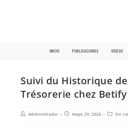
INICIO
PUBLICACIONES
VIDEOS
Suivi du Historique de
Trésorerie chez Betify
Administrador
mayo 29, 2026
Sin ca