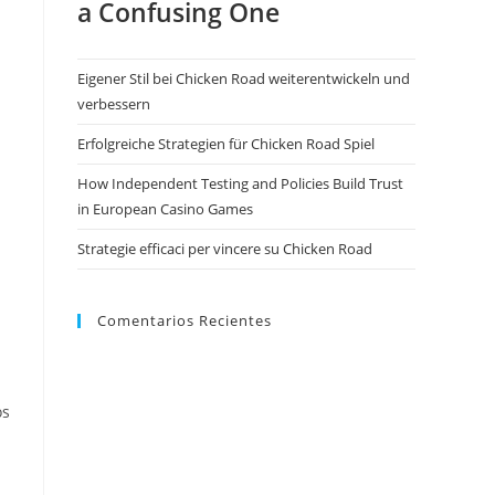
a Confusing One
Eigener Stil bei Chicken Road weiterentwickeln und
verbessern
Erfolgreiche Strategien für Chicken Road Spiel
How Independent Testing and Policies Build Trust
in European Casino Games
Strategie efficaci per vincere su Chicken Road
Comentarios Recientes
os