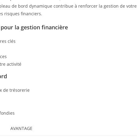
 tableau de bord dynamique contribue à renforcer la gestion de votre
es risques financiers.
pour la gestion financière
res clés
nces
re activité
ord
x de trésorerie
fondies
AVANTAGE