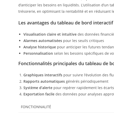
d’anticiper les besoins en liquidités. L’utilisation d’un
trésorerie, en optimisant la rentabilité et en réduisant l
Les avantages du tableau de bord interactif 
Visualisation claire et intuitive
des données financiè
Alarmes automatisées
pour les seuils critiques
Analyse historique
pour anticiper les futures tenda
Personnalisation
selon les besoins spécifiques de vot
Fonctionnalités principales du tableau de b
Graphiques interactifs
pour suivre l’évolution des flu
Rapports automatiques
générés périodiquement
Système d’alerte
pour repérer rapidement les écarts
Exportation facile
des données pour analyses appro
FONCTIONNALITÉ