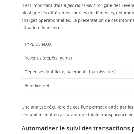
Il est important d’
identifier clairement
l’origine des reven
ainsi que les différentes sources de dépenses, notamme
charges opérationnelles. La présentation de ces informa
situation financière :
TYPE DE FLUX
Revenus (dépôts, gains)
Dépenses (publicité, paiements fournisseurs)
Bénéfice net
Une analyse régulière de ces flux permet d’
anticiper les
rentabilité, tout en assurant une totale transparence enve
Automatiser le suivi des transactions 