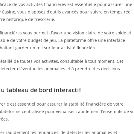
cace de vos activités financières est essentielle pour assurer une
y Casino
, vous disposez d’outils avancés pour suivre en temps réel
re historique de trésorerie.
financières vous permet d’avoir une vision claire de votre solde et
able de votre budget de jeu. La plateforme offre une interface
haitant garder un œil sur leur activité financière.
taillé de toutes vos activités, consultable à tout moment. Cet
 détecter d’éventuelles anomalies et à prendre des décisions
au tableau de bord interactif
rerie est essentiel pour assurer la stabilité financière de votre
e plateforme centralisée pour visualiser rapidement l’ensemble de v
rées.
fier rapidement les tendances, de détecter les anomalies et