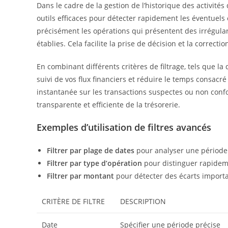
Dans le cadre de la gestion de l’historique des activités 
outils efficaces pour détecter rapidement les éventuels éc
précisément les opérations qui présentent des irrégula
établies. Cela facilite la prise de décision et la correct
En combinant différents critères de filtrage, tels que la
suivi de vos flux financiers et réduire le temps consacré 
instantanée sur les transactions suspectes ou non conf
transparente et efficiente de la trésorerie.
Exemples d’utilisation de filtres avancés
Filtrer par plage de dates
pour analyser une période 
Filtrer par type d’opération
pour distinguer rapideme
Filtrer par montant
pour détecter des écarts importa
CRITÈRE DE FILTRE
DESCRIPTION
Date
Spécifier une période précise