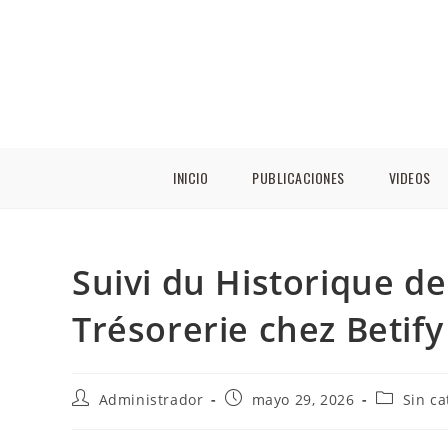
INICIO
PUBLICACIONES
VIDEOS
Suivi du Historique de
Trésorerie chez Betify
Administrador
mayo 29, 2026
Sin ca