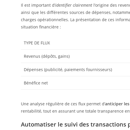
Il est important d’
identifier clairement
l’origine des reven
ainsi que les différentes sources de dépenses, notamme
charges opérationnelles. La présentation de ces informa
situation financière :
TYPE DE FLUX
Revenus (dépôts, gains)
Dépenses (publicité, paiements fournisseurs)
Bénéfice net
Une analyse régulière de ces flux permet d’
anticiper les
rentabilité, tout en assurant une totale transparence enve
Automatiser le suivi des transactions 