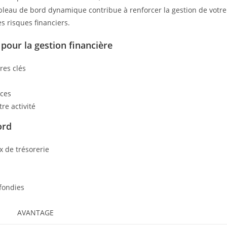
 tableau de bord dynamique contribue à renforcer la gestion de votre
es risques financiers.
pour la gestion financière
res clés
nces
re activité
ord
x de trésorerie
fondies
AVANTAGE