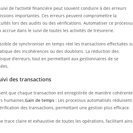
ivi de l’activité financière peut souvent conduire à des erreurs
missions importantes. Ces erreurs peuvent compromettre la
cultés lors des audits ou des vérifications. Automatiser ce processu
 accrue dans le suivi de toutes les activités de trésorerie.
possible de synchroniser en temps réel les transactions effectuées s
omatique des incohérences ou des doublons. La réduction des
sque d’erreurs, tout en permettant aux gestionnaires de se
nées.
uivi des transactions
ssent que chaque transaction est enregistrée de manière cohérente
urs humaines.
Gain de temps :
Les processus automatisés réduisent
érification des transactions, permettant une gestion plus efficace.
trace claire et exhaustive de toutes les opérations, facilitant ains