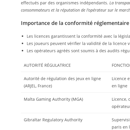
effectués par des organismes indépendants.
La transpar
consommateurs et la réputation de l’opérateur sur le marc
Importance de la conformité réglementaire 
Les licences garantissent la conformité avec la légis
Les joueurs peuvent vérifier la validité de la licence v
Les opérateurs agréés sont soumis à des audits régu
AUTORITÉ RÉGULATRICE
FONCTIO
Autorité de régulation des jeux en ligne
Licence e
(ARJEL, France)
en ligne
Malta Gaming Authority (MGA)
Licence, 
opérateu
Gibraltar Regulatory Authority
Supervisi
paris en 