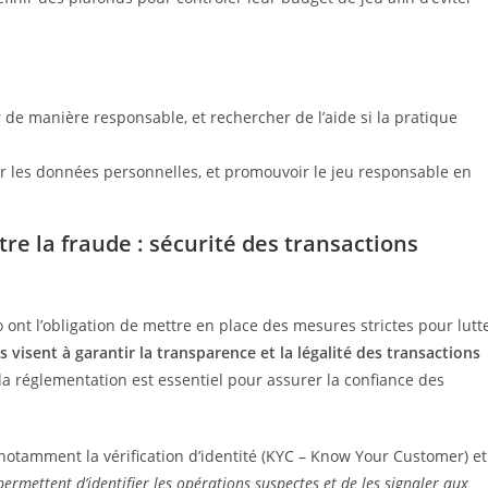
r de manière responsable, et rechercher de l’aide si la pratique
r les données personnelles, et promouvoir le jeu responsable en
re la fraude : sécurité des transactions
o ont l’obligation de mettre en place des mesures strictes pour lutt
 visent à garantir la transparence et la légalité des transactions
 la réglementation est essentiel pour assurer la confiance des
otamment la vérification d’identité (KYC – Know Your Customer) et
ermettent d’identifier les opérations suspectes et de les signaler aux