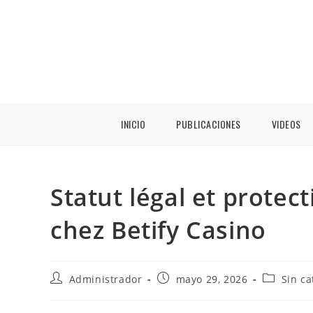
INICIO
PUBLICACIONES
VIDEOS
Statut légal et prote
chez Betify Casino
Administrador
mayo 29, 2026
Sin ca