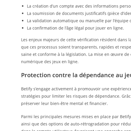
La création d’un compte avec des informations person
La soumission de documents justificatifs (pièce d’iden
La validation automatique ou manuelle par l’équipe 
La confirmation de l’âge légal pour jouer en ligne.
Les enjeux majeurs de cette vérification résident dans la
que ces processus soient transparents, rapides et respec
saine et conforme à la législation. La mise en œuvre de
numérique des jeux en ligne.
Protection contre la dépendance au jeu 
Betify s’engage activement à promouvoir une expérience 
stratégies pour limiter les risques de dépendance. Grâce
préserver leur bien-être mental et financier.
Parmi les principales mesures mises en place par Betify,
ainsi que des options de auto-rétrogradation pour réduir