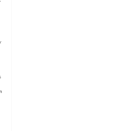
r
s
n