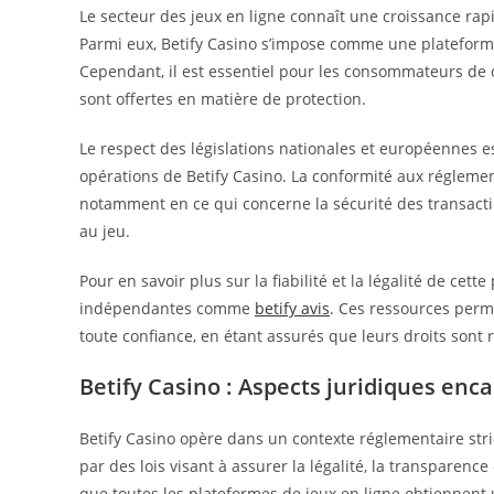
Le secteur des jeux en ligne connaît une croissance rap
Parmi eux, Betify Casino s’impose comme une plateforme
Cependant, il est essentiel pour les consommateurs de con
sont offertes en matière de protection.
Le respect des législations nationales et européennes es
opérations de Betify Casino. La conformité aux réglemen
notamment en ce qui concerne la sécurité des transactio
au jeu.
Pour en savoir plus sur la fiabilité et la légalité de ce
indépendantes comme
betify avis
. Ces ressources perm
toute confiance, en étant assurés que leurs droits sont 
Betify Casino : Aspects juridiques enc
Betify Casino opère dans un contexte réglementaire stric
par des lois visant à assurer la légalité, la transparenc
que toutes les plateformes de jeux en ligne obtiennent un