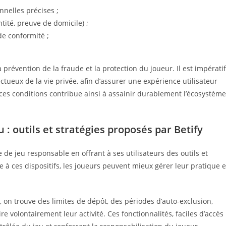
nelles précises ;
tité, preuve de domicile) ;
de conformité ;
 prévention de la fraude et la protection du joueur. Il est impératif
tueux de la vie privée, afin d’assurer une expérience utilisateur
 ces conditions contribue ainsi à assainir durablement l’écosystème
: outils et stratégies proposés par Betify
de jeu responsable en offrant à ses utilisateurs des outils et
 à ces dispositifs, les joueurs peuvent mieux gérer leur pratique e
 on trouve des limites de dépôt, des périodes d’auto-exclusion,
e volontairement leur activité. Ces fonctionnalités, faciles d’accès