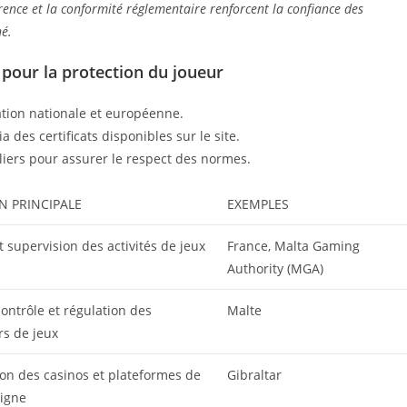
ence et la conformité réglementaire renforcent la confiance des
hé.
pour la protection du joueur
lation nationale et européenne.
ia des certificats disponibles sur le site.
liers pour assurer le respect des normes.
N PRINCIPALE
EXEMPLES
t supervision des activités de jeux
France, Malta Gaming
Authority (MGA)
contrôle et régulation des
Malte
rs de jeux
on des casinos et plateformes de
Gibraltar
ligne