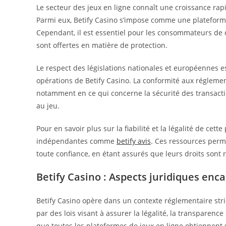
Le secteur des jeux en ligne connaît une croissance rap
Parmi eux, Betify Casino s’impose comme une plateforme
Cependant, il est essentiel pour les consommateurs de con
sont offertes en matière de protection.
Le respect des législations nationales et européennes es
opérations de Betify Casino. La conformité aux réglemen
notamment en ce qui concerne la sécurité des transactio
au jeu.
Pour en savoir plus sur la fiabilité et la légalité de ce
indépendantes comme
betify avis
. Ces ressources perm
toute confiance, en étant assurés que leurs droits sont 
Betify Casino : Aspects juridiques enc
Betify Casino opère dans un contexte réglementaire stric
par des lois visant à assurer la légalité, la transparenc
que toutes les plateformes de jeux en ligne obtiennent un