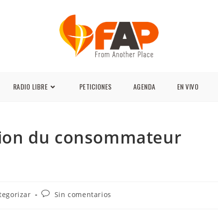
RADIO LIBRE
PETICIONES
AGENDA
EN VIVO
ction du consommateur
tegorizar
Sin comentarios