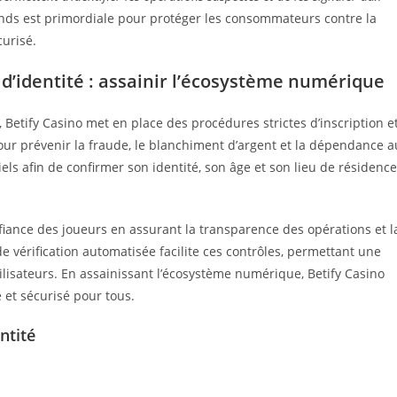
onds est primordiale pour protéger les consommateurs contre la
curisé.
n d’identité : assainir l’écosystème numérique
 Betify Casino met en place des procédures strictes d’inscription e
 pour prévenir la fraude, le blanchiment d’argent et la dépendance a
els afin de confirmer son identité, son âge et son lieu de résidence
iance des joueurs en assurant la transparence des opérations et l
de vérification automatisée facilite ces contrôles, permettant une
tilisateurs. En assainissant l’écosystème numérique, Betify Casino
 et sécurisé pour tous.
ntité