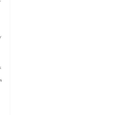
r
s
n