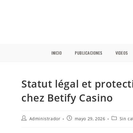
INICIO
PUBLICACIONES
VIDEOS
Statut légal et prote
chez Betify Casino
Administrador
mayo 29, 2026
Sin ca