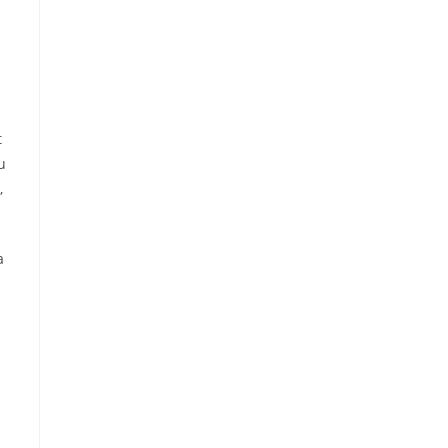
t
u
,
a