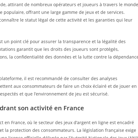
ide, attirant de nombreux opérateurs et joueurs à travers le monde
 populaire, offrant une large gamme de jeux et de services.
naître le statut légal de cette activité et les garanties qui leur
t un point clé pour assurer la transparence et la légalité des
tations garantit que les droits des joueurs sont protégés,
ns, la confidentialité des données et la lutte contre la dépendanc
tte plateforme, il est recommandé de consulter des analyses
ettent aux consommateurs de faire un choix éclairé et de jouer en
respectés et que l’environnement de jeu est sécurisé.
adrant son activité en France
t en France, où le secteur des jeux d’argent en ligne est encadré
e et la protection des consommateurs. La législation française exige
e licence officielle délivrée par l’Autorité Nationale des Jeux (ANJ)