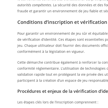
autorités compétentes
. La sécurité des données et des f
fraude et garantir un environnement de jeu fiable et sé
Conditions d’inscription et vérificatio
Pour garantir un environnement de jeu sûr et équitable,
de vérification d’identité. Ces étapes sont essentielles
jeu. Chaque utilisateur doit fournir des documents offici
conformément à la législation en vigueur.
Cette démarche contribue également à renforcer la conf
conformité réglementaire. L’utilisation de technologies 
validation rapide tout en protégeant la vie privée des u
participent à la création d’un espace de jeu responsable
Procédures et enjeux de la vérification d’ide
Les étapes clés lors de l’inscription comprennent :