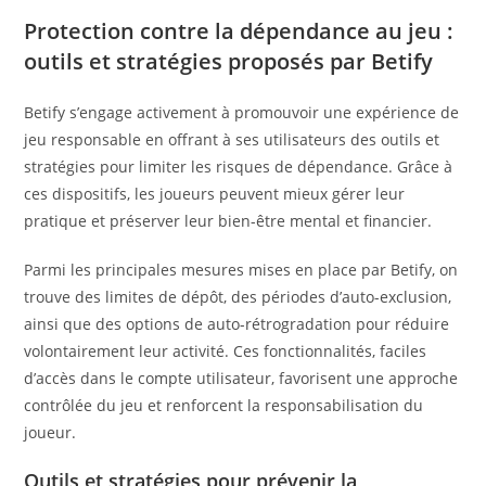
Protection contre la dépendance au jeu :
outils et stratégies proposés par Betify
Betify s’engage activement à promouvoir une expérience de
jeu responsable en offrant à ses utilisateurs des outils et
stratégies pour limiter les risques de dépendance. Grâce à
ces dispositifs, les joueurs peuvent mieux gérer leur
pratique et préserver leur bien-être mental et financier.
Parmi les principales mesures mises en place par Betify, on
trouve des limites de dépôt, des périodes d’auto-exclusion,
ainsi que des options de auto-rétrogradation pour réduire
volontairement leur activité. Ces fonctionnalités, faciles
d’accès dans le compte utilisateur, favorisent une approche
contrôlée du jeu et renforcent la responsabilisation du
joueur.
Outils et stratégies pour prévenir la