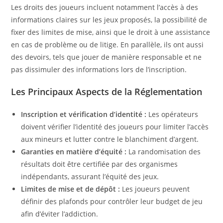
Les droits des joueurs incluent notamment l’accès à des
informations claires sur les jeux proposés, la possibilité de
fixer des limites de mise, ainsi que le droit à une assistance
en cas de problème ou de litige. En parallèle, ils ont aussi
des devoirs, tels que jouer de manière responsable et ne
pas dissimuler des informations lors de l’inscription.
Les Principaux Aspects de la Réglementation
Inscription et vérification d’identité :
Les opérateurs
doivent vérifier l’identité des joueurs pour limiter l’accès
aux mineurs et lutter contre le blanchiment d’argent.
Garanties en matière d’équité :
La randomisation des
résultats doit être certifiée par des organismes
indépendants, assurant l’équité des jeux.
Limites de mise et de dépôt :
Les joueurs peuvent
définir des plafonds pour contrôler leur budget de jeu
afin d’éviter l’addiction.