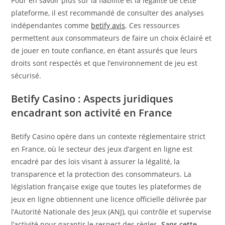
Pour en savoir plus sur la fiabilité et la légalité de cette
plateforme, il est recommandé de consulter des analyses
indépendantes comme
betify avis
. Ces ressources
permettent aux consommateurs de faire un choix éclairé et
de jouer en toute confiance, en étant assurés que leurs
droits sont respectés et que l’environnement de jeu est
sécurisé.
Betify Casino : Aspects juridiques
encadrant son activité en France
Betify Casino opère dans un contexte réglementaire strict
en France, où le secteur des jeux d’argent en ligne est
encadré par des lois visant à assurer la légalité, la
transparence et la protection des consommateurs. La
législation française exige que toutes les plateformes de
jeux en ligne obtiennent une licence officielle délivrée par
l’Autorité Nationale des Jeux (ANJ), qui contrôle et supervise
l’activité pour garantir le respect des règles.
Sans cette