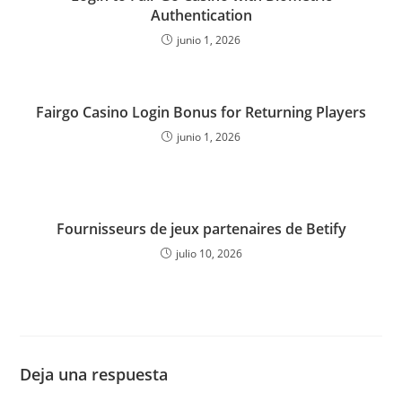
Authentication
junio 1, 2026
Fairgo Casino Login Bonus for Returning Players
junio 1, 2026
Fournisseurs de jeux partenaires de Betify
julio 10, 2026
Deja una respuesta