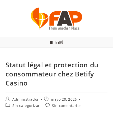
MENÚ
Statut légal et protection du
consommateur chez Betify
Casino
Administrador
mayo 29, 2026
Sin categorizar
Sin comentarios