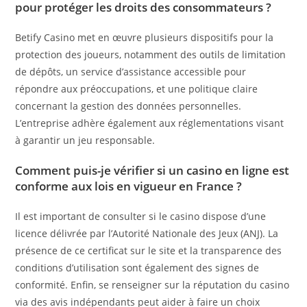
pour protéger les droits des consommateurs ?
Betify Casino met en œuvre plusieurs dispositifs pour la
protection des joueurs, notamment des outils de limitation
de dépôts, un service d’assistance accessible pour
répondre aux préoccupations, et une politique claire
concernant la gestion des données personnelles.
L’entreprise adhère également aux réglementations visant
à garantir un jeu responsable.
Comment puis-je vérifier si un casino en ligne est
conforme aux lois en vigueur en France ?
Il est important de consulter si le casino dispose d’une
licence délivrée par l’Autorité Nationale des Jeux (ANJ). La
présence de ce certificat sur le site et la transparence des
conditions d’utilisation sont également des signes de
conformité. Enfin, se renseigner sur la réputation du casino
via des avis indépendants peut aider à faire un choix