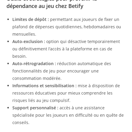
dépendance au jeu chez Betify
Limites de dépôt :
permettant aux joueurs de fixer un
plafond de dépenses quotidiennes, hebdomadaires ou
mensuelles.
Auto-exclusion :
option qui désactive temporairement
ou définitivement l’accès à la plateforme en cas de
besoin.
Auto-rétrogradation :
réduction automatique des
fonctionnalités de jeu pour encourager une
consommation modérée.
Informations et sensibilisation :
mise à disposition de
ressources éducatives pour mieux comprendre les
risques liés au jeu compulsif.
Support personnalisé :
accès à une assistance
spécialisée pour les joueurs en difficulté ou en quête de
conseils.