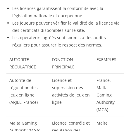
Les licences garantissent la conformité avec la
législation nationale et européenne.
Les joueurs peuvent vérifier la validité de la licence via
des certificats disponibles sur le site.
Les opérateurs agréés sont soumis à des audits
réguliers pour assurer le respect des normes.
AUTORITÉ
FONCTION
EXEMPLES
RÉGULATRICE
PRINCIPALE
Autorité de
Licence et
France,
régulation des
supervision des
Malta
jeux en ligne
activités de jeux en
Gaming
(ARJEL, France)
ligne
Authority
(MGA)
Malta Gaming
Licence, contrôle et
Malte
Authority (MGA)
régulation des