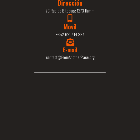
Dirección
7C Rue de Bitbourg; 1273 Hamm
Movil
+352 621 414 337
E-mail
contact@FromAnotherPlace.org