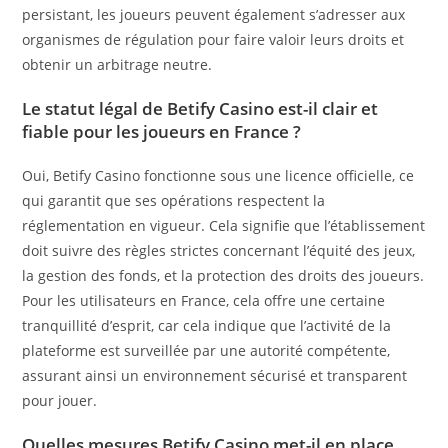
persistant, les joueurs peuvent également s’adresser aux
organismes de régulation pour faire valoir leurs droits et
obtenir un arbitrage neutre.
Le statut légal de Betify Casino est-il clair et
fiable pour les joueurs en France ?
Oui, Betify Casino fonctionne sous une licence officielle, ce
qui garantit que ses opérations respectent la
réglementation en vigueur. Cela signifie que l’établissement
doit suivre des règles strictes concernant l’équité des jeux,
la gestion des fonds, et la protection des droits des joueurs.
Pour les utilisateurs en France, cela offre une certaine
tranquillité d’esprit, car cela indique que l’activité de la
plateforme est surveillée par une autorité compétente,
assurant ainsi un environnement sécurisé et transparent
pour jouer.
Quelles mesures Betify Casino met-il en place