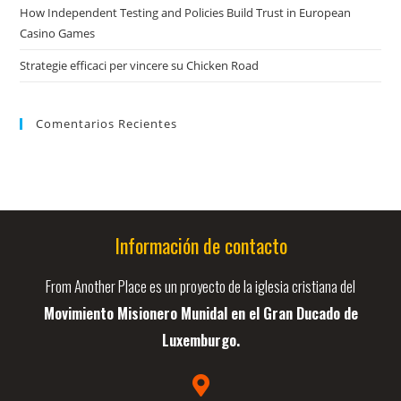
How Independent Testing and Policies Build Trust in European
Casino Games
Strategie efficaci per vincere su Chicken Road
Comentarios Recientes
Información de contacto
From Another Place es un proyecto de la iglesia cristiana del
Movimiento Misionero Munidal en el Gran Ducado de
Luxemburgo.