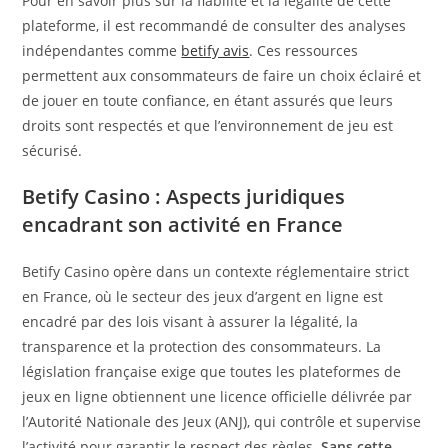
Pour en savoir plus sur la fiabilité et la légalité de cette
plateforme, il est recommandé de consulter des analyses
indépendantes comme
betify avis
. Ces ressources
permettent aux consommateurs de faire un choix éclairé et
de jouer en toute confiance, en étant assurés que leurs
droits sont respectés et que l’environnement de jeu est
sécurisé.
Betify Casino : Aspects juridiques
encadrant son activité en France
Betify Casino opère dans un contexte réglementaire strict
en France, où le secteur des jeux d’argent en ligne est
encadré par des lois visant à assurer la légalité, la
transparence et la protection des consommateurs. La
législation française exige que toutes les plateformes de
jeux en ligne obtiennent une licence officielle délivrée par
l’Autorité Nationale des Jeux (ANJ), qui contrôle et supervise
l’activité pour garantir le respect des règles.
Sans cette