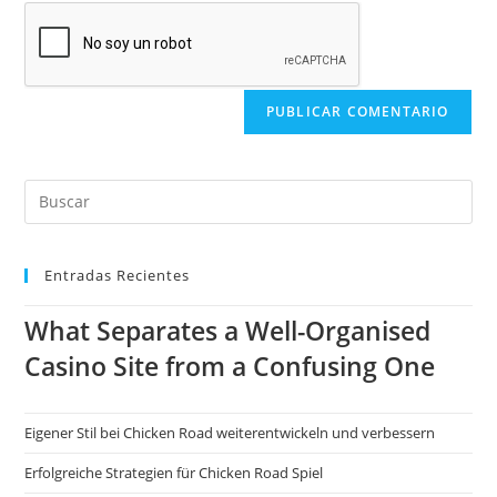
Entradas Recientes
What Separates a Well-Organised
Casino Site from a Confusing One
Eigener Stil bei Chicken Road weiterentwickeln und verbessern
Erfolgreiche Strategien für Chicken Road Spiel