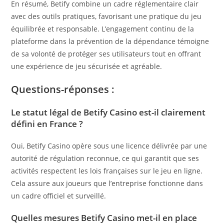
En résumé, Betify combine un cadre réglementaire clair
avec des outils pratiques, favorisant une pratique du jeu
équilibrée et responsable. L’engagement continu de la
plateforme dans la prévention de la dépendance témoigne
de sa volonté de protéger ses utilisateurs tout en offrant
une expérience de jeu sécurisée et agréable.
Questions-réponses :
Le statut légal de Betify Casino est-il clairement
défini en France ?
Oui, Betify Casino opère sous une licence délivrée par une
autorité de régulation reconnue, ce qui garantit que ses
activités respectent les lois françaises sur le jeu en ligne.
Cela assure aux joueurs que l’entreprise fonctionne dans
un cadre officiel et surveillé.
Quelles mesures Betify Casino met-il en place