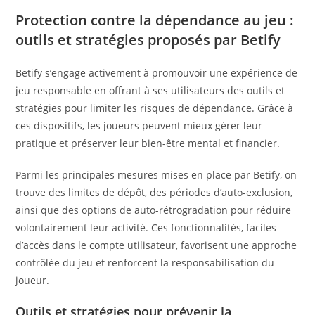
Protection contre la dépendance au jeu :
outils et stratégies proposés par Betify
Betify s’engage activement à promouvoir une expérience de
jeu responsable en offrant à ses utilisateurs des outils et
stratégies pour limiter les risques de dépendance. Grâce à
ces dispositifs, les joueurs peuvent mieux gérer leur
pratique et préserver leur bien-être mental et financier.
Parmi les principales mesures mises en place par Betify, on
trouve des limites de dépôt, des périodes d’auto-exclusion,
ainsi que des options de auto-rétrogradation pour réduire
volontairement leur activité. Ces fonctionnalités, faciles
d’accès dans le compte utilisateur, favorisent une approche
contrôlée du jeu et renforcent la responsabilisation du
joueur.
Outils et stratégies pour prévenir la