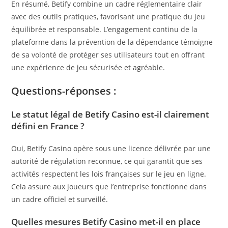
En résumé, Betify combine un cadre réglementaire clair
avec des outils pratiques, favorisant une pratique du jeu
équilibrée et responsable. L’engagement continu de la
plateforme dans la prévention de la dépendance témoigne
de sa volonté de protéger ses utilisateurs tout en offrant
une expérience de jeu sécurisée et agréable.
Questions-réponses :
Le statut légal de Betify Casino est-il clairement
défini en France ?
Oui, Betify Casino opère sous une licence délivrée par une
autorité de régulation reconnue, ce qui garantit que ses
activités respectent les lois françaises sur le jeu en ligne.
Cela assure aux joueurs que l’entreprise fonctionne dans
un cadre officiel et surveillé.
Quelles mesures Betify Casino met-il en place