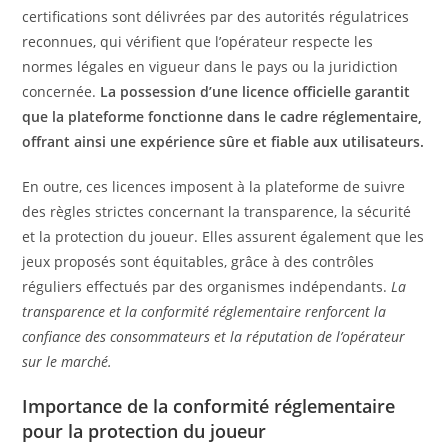
certifications sont délivrées par des autorités régulatrices
reconnues, qui vérifient que l’opérateur respecte les
normes légales en vigueur dans le pays ou la juridiction
concernée.
La possession d’une licence officielle garantit
que la plateforme fonctionne dans le cadre réglementaire,
offrant ainsi une expérience sûre et fiable aux utilisateurs.
En outre, ces licences imposent à la plateforme de suivre
des règles strictes concernant la transparence, la sécurité
et la protection du joueur. Elles assurent également que les
jeux proposés sont équitables, grâce à des contrôles
réguliers effectués par des organismes indépendants.
La
transparence et la conformité réglementaire renforcent la
confiance des consommateurs et la réputation de l’opérateur
sur le marché.
Importance de la conformité réglementaire
pour la protection du joueur