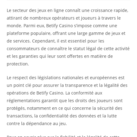
Le secteur des jeux en ligne connaît une croissance rapide,
attirant de nombreux opérateurs et joueurs à travers le
monde. Parmi eux, Betify Casino s’impose comme une
plateforme populaire, offrant une large gamme de jeux et
de services. Cependant, il est essentiel pour les
consommateurs de connaître le statut légal de cette activité
et les garanties qui leur sont offertes en matière de
protection.
Le respect des législations nationales et européennes est
un point clé pour assurer la transparence et la légalité des
opérations de Betify Casino. La conformité aux
réglementations garantit que les droits des joueurs sont
protégés, notamment en ce qui concerne la sécurité des
transactions, la confidentialité des données et la lutte
contre la dépendance au jeu.