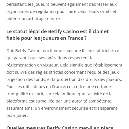
persistant, les joueurs peuvent également s’adresser aux
organismes de régulation pour faire valoir leurs droits et
obtenir un arbitrage neutre.
Le statut légal de Betify Casino est-il clair et
fiable pour les joueurs en France ?
Oui, Betify Casino fonctionne sous une licence officielle, ce
qui garantit que ses opérations respectent la
réglementation en vigueur. Cela signifie que l’établissement
doit suivre des règles strictes concernant l’équité des jeux,
la gestion des fonds, et la protection des droits des joueurs.
Pour les utilisateurs en France, cela offre une certaine
tranquillité d’esprit, car cela indique que l’activité de la
plateforme est surveillée par une autorité compétente,
assurant ainsi un environnement sécurisé et transparent
pour jouer.
Quelles mesures Betify Casino met-il en place