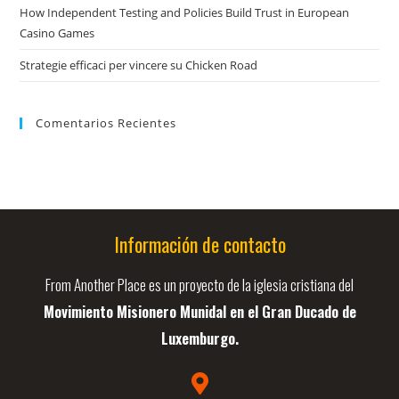
How Independent Testing and Policies Build Trust in European
Casino Games
Strategie efficaci per vincere su Chicken Road
Comentarios Recientes
Información de contacto
From Another Place es un proyecto de la iglesia cristiana del
Movimiento Misionero Munidal en el Gran Ducado de
Luxemburgo.