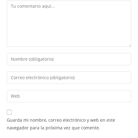
Guarda mi nombre, correo electrónico y web en este
navegador para la próxima vez que comente.