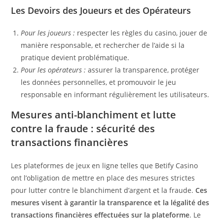
Les Devoirs des Joueurs et des Opérateurs
Pour les joueurs :
respecter les règles du casino, jouer de
manière responsable, et rechercher de l’aide si la
pratique devient problématique.
Pour les opérateurs :
assurer la transparence, protéger
les données personnelles, et promouvoir le jeu
responsable en informant régulièrement les utilisateurs.
Mesures anti-blanchiment et lutte
contre la fraude : sécurité des
transactions financières
Les plateformes de jeux en ligne telles que Betify Casino
ont l’obligation de mettre en place des mesures strictes
pour lutter contre le blanchiment d’argent et la fraude.
Ces
mesures visent à garantir la transparence et la légalité des
transactions financières effectuées sur la plateforme
. Le