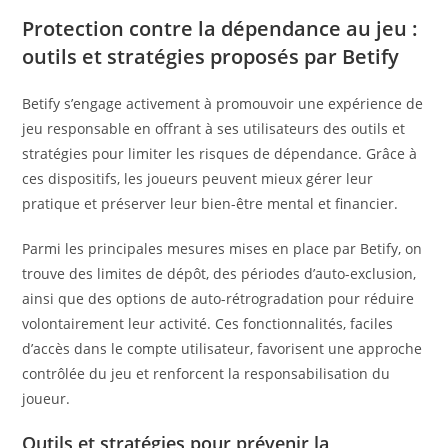
Protection contre la dépendance au jeu :
outils et stratégies proposés par Betify
Betify s’engage activement à promouvoir une expérience de
jeu responsable en offrant à ses utilisateurs des outils et
stratégies pour limiter les risques de dépendance. Grâce à
ces dispositifs, les joueurs peuvent mieux gérer leur
pratique et préserver leur bien-être mental et financier.
Parmi les principales mesures mises en place par Betify, on
trouve des limites de dépôt, des périodes d’auto-exclusion,
ainsi que des options de auto-rétrogradation pour réduire
volontairement leur activité. Ces fonctionnalités, faciles
d’accès dans le compte utilisateur, favorisent une approche
contrôlée du jeu et renforcent la responsabilisation du
joueur.
Outils et stratégies pour prévenir la