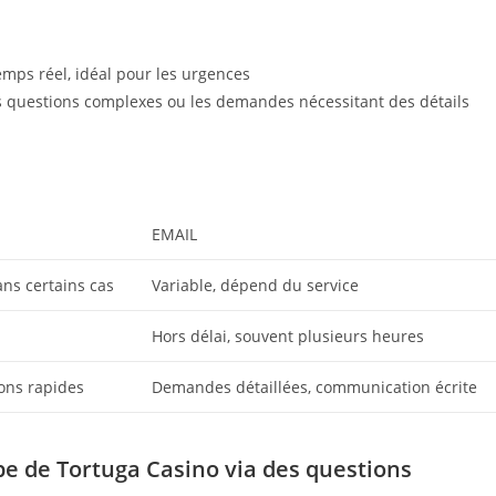
emps réel, idéal pour les urgences
es questions complexes ou les demandes nécessitant des détails
EMAIL
ns certains cas
Variable, dépend du service
Hors délai, souvent plusieurs heures
ons rapides
Demandes détaillées, communication écrite
pe de Tortuga Casino via des questions