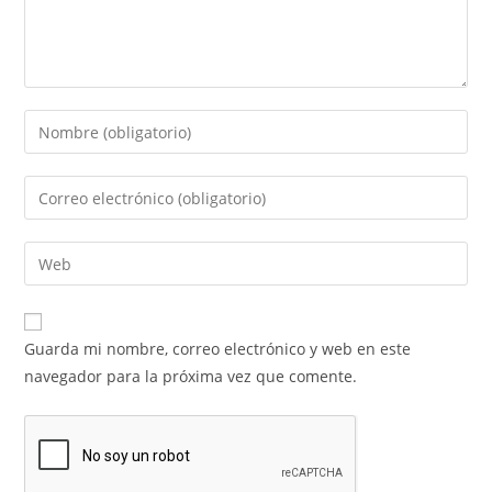
Guarda mi nombre, correo electrónico y web en este
navegador para la próxima vez que comente.