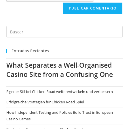
Entradas Recientes
What Separates a Well-Organised
Casino Site from a Confusing One
Eigener Stil bei Chicken Road weiterentwickeln und verbessern
Erfolgreiche Strategien für Chicken Road Spiel
How Independent Testing and Policies Build Trust in European
Casino Games