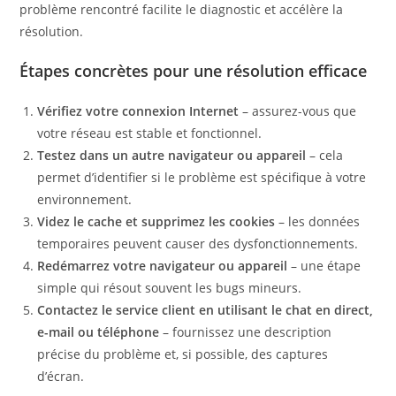
problème rencontré facilite le diagnostic et accélère la
résolution.
Étapes concrètes pour une résolution efficace
Vérifiez votre connexion Internet
– assurez-vous que
votre réseau est stable et fonctionnel.
Testez dans un autre navigateur ou appareil
– cela
permet d’identifier si le problème est spécifique à votre
environnement.
Videz le cache et supprimez les cookies
– les données
temporaires peuvent causer des dysfonctionnements.
Redémarrez votre navigateur ou appareil
– une étape
simple qui résout souvent les bugs mineurs.
Contactez le service client en utilisant le chat en direct,
e-mail ou téléphone
– fournissez une description
précise du problème et, si possible, des captures
d’écran.