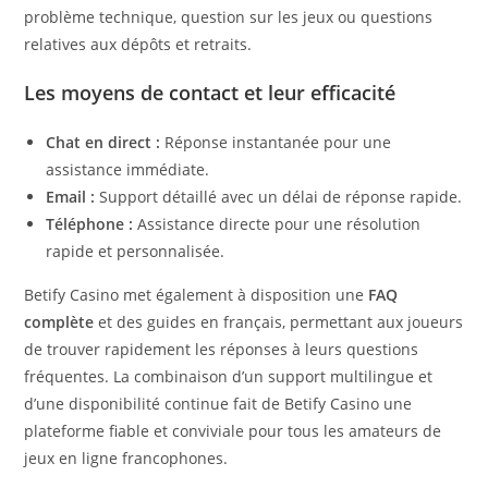
problème technique, question sur les jeux ou questions
relatives aux dépôts et retraits.
Les moyens de contact et leur efficacité
Chat en direct :
Réponse instantanée pour une
assistance immédiate.
Email :
Support détaillé avec un délai de réponse rapide.
Téléphone :
Assistance directe pour une résolution
rapide et personnalisée.
Betify Casino met également à disposition une
FAQ
complète
et des guides en français, permettant aux joueurs
de trouver rapidement les réponses à leurs questions
fréquentes. La combinaison d’un support multilingue et
d’une disponibilité continue fait de Betify Casino une
plateforme fiable et conviviale pour tous les amateurs de
jeux en ligne francophones.