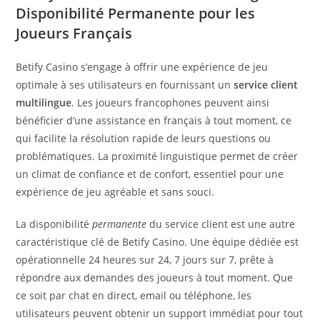
Disponibilité Permanente pour les
Joueurs Français
Betify Casino s’engage à offrir une expérience de jeu
optimale à ses utilisateurs en fournissant un
service client
multilingue
. Les joueurs francophones peuvent ainsi
bénéficier d’une assistance en français à tout moment, ce
qui facilite la résolution rapide de leurs questions ou
problématiques. La proximité linguistique permet de créer
un climat de confiance et de confort, essentiel pour une
expérience de jeu agréable et sans souci.
La disponibilité
permanente
du service client est une autre
caractéristique clé de Betify Casino. Une équipe dédiée est
opérationnelle 24 heures sur 24, 7 jours sur 7, prête à
répondre aux demandes des joueurs à tout moment. Que
ce soit par chat en direct, email ou téléphone, les
utilisateurs peuvent obtenir un support immédiat pour tout