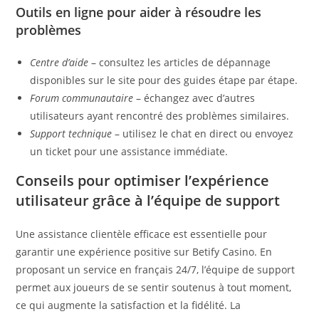
Outils en ligne pour aider à résoudre les
problèmes
Centre d’aide
– consultez les articles de dépannage
disponibles sur le site pour des guides étape par étape.
Forum communautaire
– échangez avec d’autres
utilisateurs ayant rencontré des problèmes similaires.
Support technique
– utilisez le chat en direct ou envoyez
un ticket pour une assistance immédiate.
Conseils pour optimiser l’expérience
utilisateur grâce à l’équipe de support
Une assistance clientèle efficace est essentielle pour
garantir une expérience positive sur Betify Casino. En
proposant un service en français 24/7, l’équipe de support
permet aux joueurs de se sentir soutenus à tout moment,
ce qui augmente la satisfaction et la fidélité. La