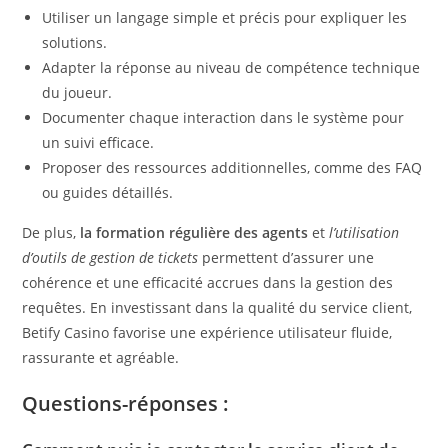
Utiliser un langage simple et précis pour expliquer les
solutions.
Adapter la réponse au niveau de compétence technique
du joueur.
Documenter chaque interaction dans le système pour
un suivi efficace.
Proposer des ressources additionnelles, comme des FAQ
ou guides détaillés.
De plus,
la formation régulière des agents
et
l’utilisation
d’outils de gestion de tickets
permettent d’assurer une
cohérence et une efficacité accrues dans la gestion des
requêtes. En investissant dans la qualité du service client,
Betify Casino favorise une expérience utilisateur fluide,
rassurante et agréable.
Questions-réponses :