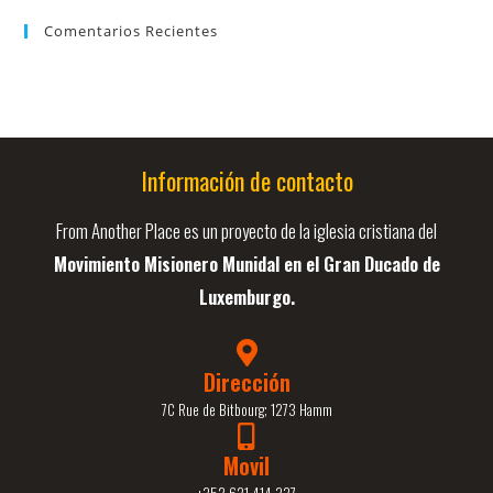
Comentarios Recientes
Información de contacto
From Another Place es un proyecto de la iglesia cristiana del
Movimiento Misionero Munidal en el Gran Ducado de
Luxemburgo.
Dirección
7C Rue de Bitbourg; 1273 Hamm
Movil