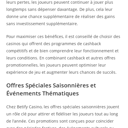
leurs pertes, les joueurs peuvent continuer à jouer plus
longtemps sans dépenser davantage. De plus, cela leur
donne une chance supplémentaire de réaliser des gains
sans investissement supplémentaire.
Pour maximiser ces bénéfices, il est conseillé de choisir des
casinos qui offrent des programmes de cashback
compétitifs et de bien comprendre leur fonctionnement et
leurs conditions. En combinant cashback et autres offres
promotionnelles, les joueurs peuvent optimiser leur
expérience de jeu et augmenter leurs chances de succès.
Offres Spéciales Saisonnières et
Événements Thématiques
Chez Betify Casino, les offres spéciales saisonnières jouent
un rôle clé pour attirer et fidéliser les joueurs tout au long
de l’année. Ces promotions sont conçues pour coïncider