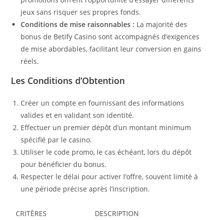
jeux sans risquer ses propres fonds.
Conditions de mise raisonnables :
La majorité des
bonus de Betify Casino sont accompagnés d’exigences
de mise abordables, facilitant leur conversion en gains
réels.
Les Conditions d’Obtention
Créer un compte en fournissant des informations
valides et en validant son identité.
Effectuer un premier dépôt d’un montant minimum
spécifié par le casino.
Utiliser le code promo, le cas échéant, lors du dépôt
pour bénéficier du bonus.
Respecter le délai pour activer l’offre, souvent limité à
une période précise après l’inscription.
CRITÈRES
DESCRIPTION