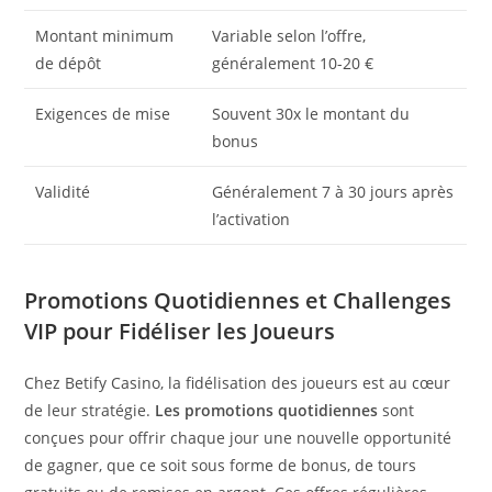
Montant minimum
Variable selon l’offre,
de dépôt
généralement 10-20 €
Exigences de mise
Souvent 30x le montant du
bonus
Validité
Généralement 7 à 30 jours après
l’activation
Promotions Quotidiennes et Challenges
VIP pour Fidéliser les Joueurs
Chez Betify Casino, la fidélisation des joueurs est au cœur
de leur stratégie.
Les promotions quotidiennes
sont
conçues pour offrir chaque jour une nouvelle opportunité
de gagner, que ce soit sous forme de bonus, de tours