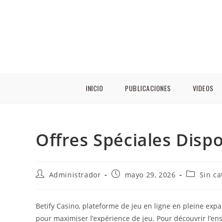
INICIO
PUBLICACIONES
VIDEOS
Offres Spéciales Dispo
Administrador
mayo 29, 2026
Sin ca
Betify Casino, plateforme de jeu en ligne en pleine expan
pour maximiser l’expérience de jeu. Pour découvrir l’en