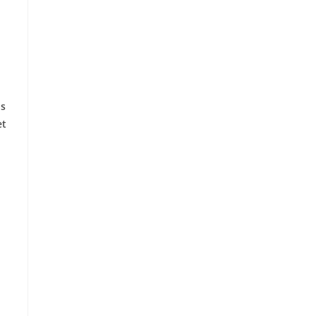
us
et