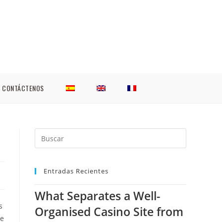
CONTÁCTENOS
Entradas Recientes
What Separates a Well-
s
Organised Casino Site from
re