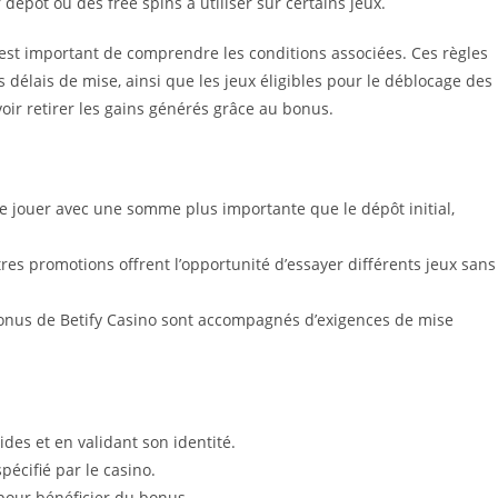
épôt ou des free spins à utiliser sur certains jeux.
 est important de comprendre les conditions associées. Ces règles
élais de mise, ainsi que les jeux éligibles pour le déblocage des
oir retirer les gains générés grâce au bonus.
 jouer avec une somme plus importante que le dépôt initial,
res promotions offrent l’opportunité d’essayer différents jeux sans
onus de Betify Casino sont accompagnés d’exigences de mise
des et en validant son identité.
écifié par le casino.
 pour bénéficier du bonus.