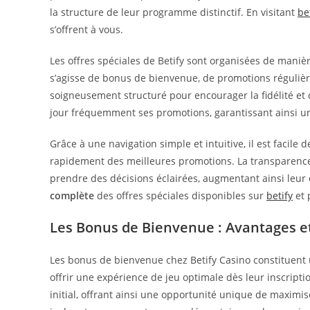
la structure de leur programme distinctif. En visitant
be
s’offrent à vous.
Les offres spéciales de Betify sont organisées de maniè
s’agisse de bonus de bienvenue, de promotions réguliè
soigneusement structuré pour encourager la fidélité et
jour fréquemment ses promotions, garantissant ainsi u
Grâce à une navigation simple et intuitive, il est facile d
rapidement des meilleures promotions. La transparence
prendre des décisions éclairées, augmentant ainsi leur
complète
des offres spéciales disponibles sur
betify
et 
Les Bonus de Bienvenue : Avantages e
Les bonus de bienvenue chez Betify Casino constituent u
offrir une expérience de jeu optimale dès leur inscrip
initial, offrant ainsi une opportunité unique de maxim