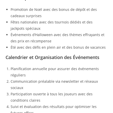
Promotion de Noël avec des bonus de dépôt et des
cadeaux surprises
Fêtes nationales avec des tournois dédiés et des
jackpots spéciaux
Événements d’Halloween avec des thèmes effrayants et
des prix en récompense
Été avec des défis en plein air et des bonus de vacances
Calendrier et Organisation des Événements
Planification annuelle pour assurer des événements
réguliers
Communication préalable via newsletter et réseaux
sociaux
Participation ouverte à tous les joueurs avec des
conditions claires
Suivi et évaluation des résultats pour optimiser les
futures offres