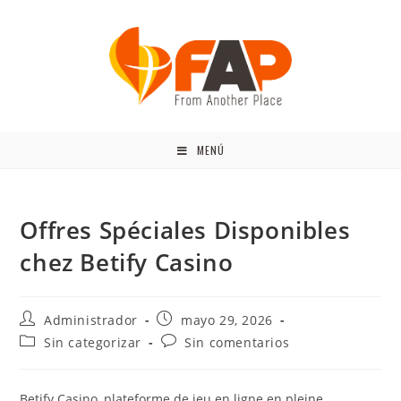
MENÚ
Offres Spéciales Disponibles
chez Betify Casino
Administrador
mayo 29, 2026
Sin categorizar
Sin comentarios
Betify Casino, plateforme de jeu en ligne en pleine