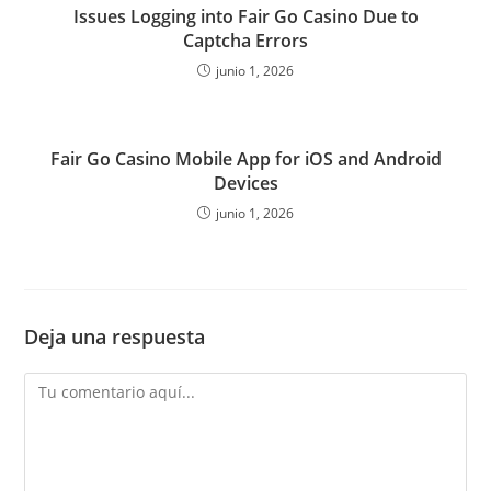
Issues Logging into Fair Go Casino Due to
Captcha Errors
junio 1, 2026
Fair Go Casino Mobile App for iOS and Android
Devices
junio 1, 2026
Deja una respuesta