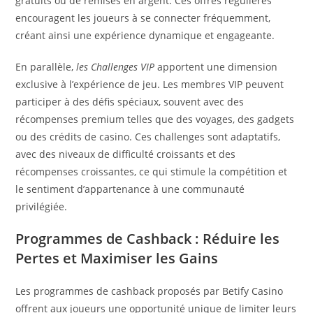
gratuits ou de remises en argent. Ces offres régulières
encouragent les joueurs à se connecter fréquemment,
créant ainsi une expérience dynamique et engageante.
En parallèle,
les Challenges VIP
apportent une dimension
exclusive à l’expérience de jeu. Les membres VIP peuvent
participer à des défis spéciaux, souvent avec des
récompenses premium telles que des voyages, des gadgets
ou des crédits de casino. Ces challenges sont adaptatifs,
avec des niveaux de difficulté croissants et des
récompenses croissantes, ce qui stimule la compétition et
le sentiment d’appartenance à une communauté
privilégiée.
Programmes de Cashback : Réduire les
Pertes et Maximiser les Gains
Les programmes de cashback proposés par Betify Casino
offrent aux joueurs une opportunité unique de limiter leurs