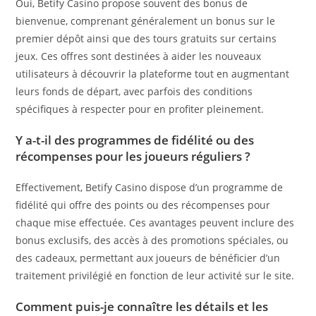
Oui, Betify Casino propose souvent des bonus de
bienvenue, comprenant généralement un bonus sur le
premier dépôt ainsi que des tours gratuits sur certains
jeux. Ces offres sont destinées à aider les nouveaux
utilisateurs à découvrir la plateforme tout en augmentant
leurs fonds de départ, avec parfois des conditions
spécifiques à respecter pour en profiter pleinement.
Y a-t-il des programmes de fidélité ou des
récompenses pour les joueurs réguliers ?
Effectivement, Betify Casino dispose d’un programme de
fidélité qui offre des points ou des récompenses pour
chaque mise effectuée. Ces avantages peuvent inclure des
bonus exclusifs, des accès à des promotions spéciales, ou
des cadeaux, permettant aux joueurs de bénéficier d’un
traitement privilégié en fonction de leur activité sur le site.
Comment puis-je connaître les détails et les