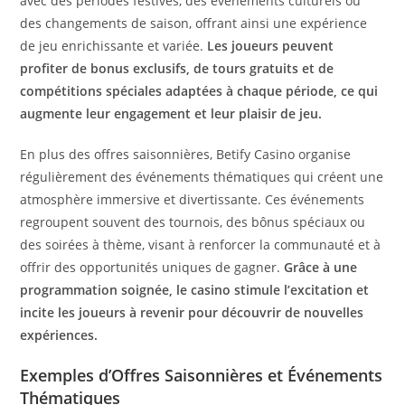
avec des périodes festives, des événements culturels ou
des changements de saison, offrant ainsi une expérience
de jeu enrichissante et variée.
Les joueurs peuvent
profiter de bonus exclusifs, de tours gratuits et de
compétitions spéciales adaptées à chaque période, ce qui
augmente leur engagement et leur plaisir de jeu.
En plus des offres saisonnières, Betify Casino organise
régulièrement des événements thématiques qui créent une
atmosphère immersive et divertissante. Ces événements
regroupent souvent des tournois, des bônus spéciaux ou
des soirées à thème, visant à renforcer la communauté et à
offrir des opportunités uniques de gagner.
Grâce à une
programmation soignée, le casino stimule l’excitation et
incite les joueurs à revenir pour découvrir de nouvelles
expériences.
Exemples d’Offres Saisonnières et Événements
Thématiques