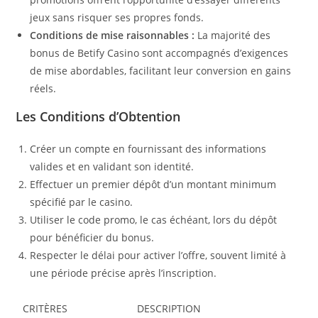
jeux sans risquer ses propres fonds.
Conditions de mise raisonnables :
La majorité des
bonus de Betify Casino sont accompagnés d’exigences
de mise abordables, facilitant leur conversion en gains
réels.
Les Conditions d’Obtention
Créer un compte en fournissant des informations
valides et en validant son identité.
Effectuer un premier dépôt d’un montant minimum
spécifié par le casino.
Utiliser le code promo, le cas échéant, lors du dépôt
pour bénéficier du bonus.
Respecter le délai pour activer l’offre, souvent limité à
une période précise après l’inscription.
CRITÈRES
DESCRIPTION