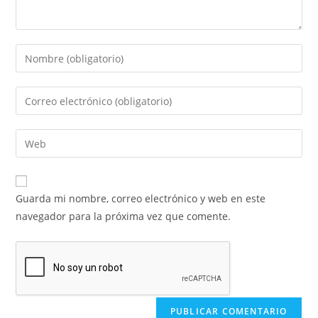
Guarda mi nombre, correo electrónico y web en este
navegador para la próxima vez que comente.