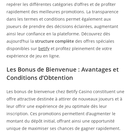
repérer les différentes catégories d’offres et de profiter
rapidement des meilleures promotions. La transparence
dans les termes et conditions permet également aux
joueurs de prendre des décisions éclairées, augmentant
ainsi leur confiance en la plateforme. Découvrez dès
aujourd’hui la
structure complète
des offres spéciales
disponibles sur
betify
et profitez pleinement de votre
expérience de jeu en ligne.
Les Bonus de Bienvenue : Avantages et
Conditions d’Obtention
Les bonus de bienvenue chez Betify Casino constituent une
offre attractive destinée à attirer de nouveaux joueurs et à
leur offrir une expérience de jeu optimale dès leur
inscription. Ces promotions permettent d’augmenter le
montant du dépôt initial, offrant ainsi une opportunité
unique de maximiser ses chances de gagner rapidement.