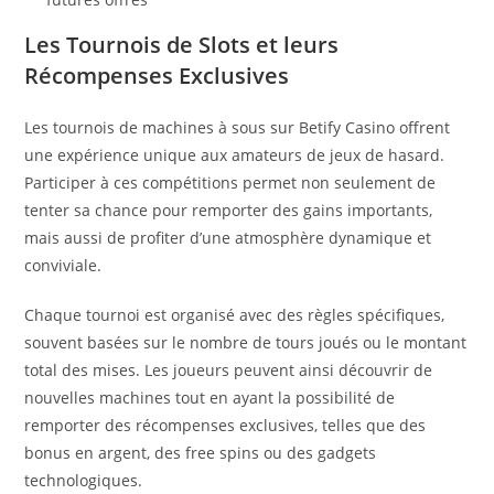
Les Tournois de Slots et leurs
Récompenses Exclusives
Les tournois de machines à sous sur Betify Casino offrent
une expérience unique aux amateurs de jeux de hasard.
Participer à ces compétitions permet non seulement de
tenter sa chance pour remporter des gains importants,
mais aussi de profiter d’une atmosphère dynamique et
conviviale.
Chaque tournoi est organisé avec des règles spécifiques,
souvent basées sur le nombre de tours joués ou le montant
total des mises. Les joueurs peuvent ainsi découvrir de
nouvelles machines tout en ayant la possibilité de
remporter des récompenses exclusives, telles que des
bonus en argent, des free spins ou des gadgets
technologiques.