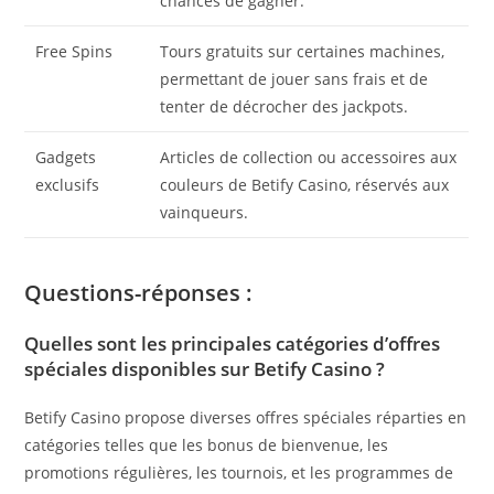
chances de gagner.
Free Spins
Tours gratuits sur certaines machines,
permettant de jouer sans frais et de
tenter de décrocher des jackpots.
Gadgets
Articles de collection ou accessoires aux
exclusifs
couleurs de Betify Casino, réservés aux
vainqueurs.
Questions-réponses :
Quelles sont les principales catégories d’offres
spéciales disponibles sur Betify Casino ?
Betify Casino propose diverses offres spéciales réparties en
catégories telles que les bonus de bienvenue, les
promotions régulières, les tournois, et les programmes de