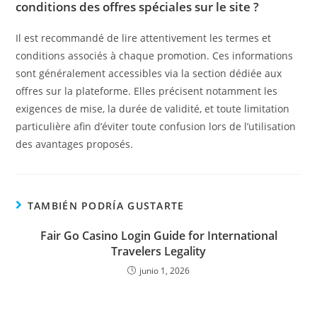
conditions des offres spéciales sur le site ?
Il est recommandé de lire attentivement les termes et
conditions associés à chaque promotion. Ces informations
sont généralement accessibles via la section dédiée aux
offres sur la plateforme. Elles précisent notamment les
exigences de mise, la durée de validité, et toute limitation
particulière afin d’éviter toute confusion lors de l’utilisation
des avantages proposés.
TAMBIÉN PODRÍA GUSTARTE
Fair Go Casino Login Guide for International
Travelers Legality
junio 1, 2026