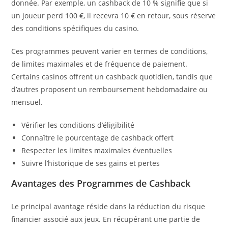
donnée. Par exemple, un cashback de 10 % signifie que si
un joueur perd 100 €, il recevra 10 € en retour, sous réserve
des conditions spécifiques du casino.
Ces programmes peuvent varier en termes de conditions,
de limites maximales et de fréquence de paiement.
Certains casinos offrent un cashback quotidien, tandis que
d’autres proposent un remboursement hebdomadaire ou
mensuel.
Vérifier les conditions d’éligibilité
Connaître le pourcentage de cashback offert
Respecter les limites maximales éventuelles
Suivre l’historique de ses gains et pertes
Avantages des Programmes de Cashback
Le principal avantage réside dans la réduction du risque
financier associé aux jeux. En récupérant une partie de