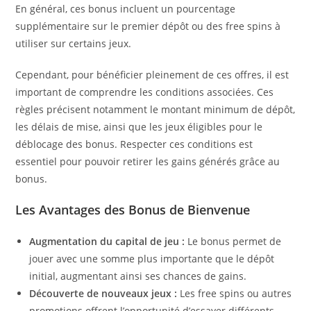
En général, ces bonus incluent un pourcentage
supplémentaire sur le premier dépôt ou des free spins à
utiliser sur certains jeux.
Cependant, pour bénéficier pleinement de ces offres, il est
important de comprendre les conditions associées. Ces
règles précisent notamment le montant minimum de dépôt,
les délais de mise, ainsi que les jeux éligibles pour le
déblocage des bonus. Respecter ces conditions est
essentiel pour pouvoir retirer les gains générés grâce au
bonus.
Les Avantages des Bonus de Bienvenue
Augmentation du capital de jeu :
Le bonus permet de
jouer avec une somme plus importante que le dépôt
initial, augmentant ainsi ses chances de gains.
Découverte de nouveaux jeux :
Les free spins ou autres
promotions offrent l’opportunité d’essayer différents