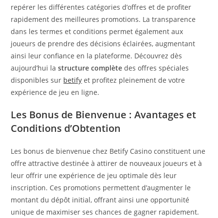
repérer les différentes catégories d’offres et de profiter
rapidement des meilleures promotions. La transparence
dans les termes et conditions permet également aux
joueurs de prendre des décisions éclairées, augmentant
ainsi leur confiance en la plateforme. Découvrez dès
aujourd’hui la
structure complète
des offres spéciales
disponibles sur
betify
et profitez pleinement de votre
expérience de jeu en ligne.
Les Bonus de Bienvenue : Avantages et
Conditions d’Obtention
Les bonus de bienvenue chez Betify Casino constituent une
offre attractive destinée à attirer de nouveaux joueurs et à
leur offrir une expérience de jeu optimale dès leur
inscription. Ces promotions permettent d’augmenter le
montant du dépôt initial, offrant ainsi une opportunité
unique de maximiser ses chances de gagner rapidement.