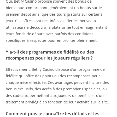
Oui, Betify Casino propose souvent des bonus de
bienvenue, comprenant généralement un bonus sur le
premier dépôt ainsi que des tours gratuits sur certains
jeux. Ces offres sont destinées à aider les nouveaux
utilisateurs à découvrir la plateforme tout en augmentant
leurs fonds de départ, avec parfois des conditions
spécifiques à respecter pour en profiter pleinement.
Y a-t-il des programmes de fidélité ou des
récompenses pour les joueurs réguliers ?
Effectivement, Betify Casino dispose d’un programme de
fidélité qui offre des points ou des récompenses pour
chaque mise effectuée. Ces avantages peuvent inclure des
bonus exclusifs, des accès à des promotions spéciales, ou
des cadeaux, permettant aux joueurs de bénéficier d’un
traitement privilégié en fonction de leur activité sur le site.
Comment puis-je connaître les détails et les