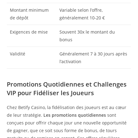
Montant minimum
Variable selon l’offre,
de dépôt
généralement 10-20 €
Exigences de mise
Souvent 30x le montant du
bonus
Validité
Généralement 7 à 30 jours après
l’activation
Promotions Quotidiennes et Challenges
VIP pour Fidéliser les Joueurs
Chez Betify Casino, la fidélisation des joueurs est au cœur
de leur stratégie.
Les promotions quotidiennes
sont
conçues pour offrir chaque jour une nouvelle opportunité
de gagner, que ce soit sous forme de bonus, de tours