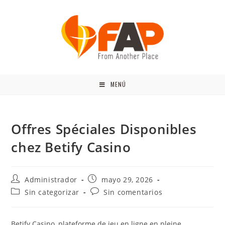
MENÚ
Offres Spéciales Disponibles
chez Betify Casino
Administrador
mayo 29, 2026
Sin categorizar
Sin comentarios
Betify Casino, plateforme de jeu en ligne en pleine