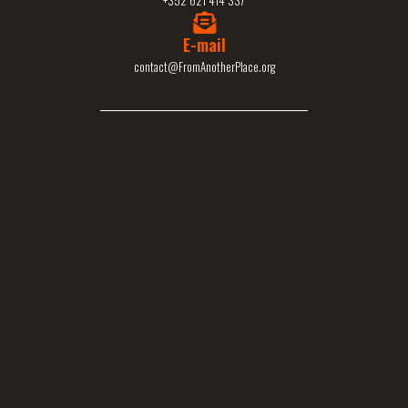
+352 621 414 337
E-mail
contact@FromAnotherPlace.org