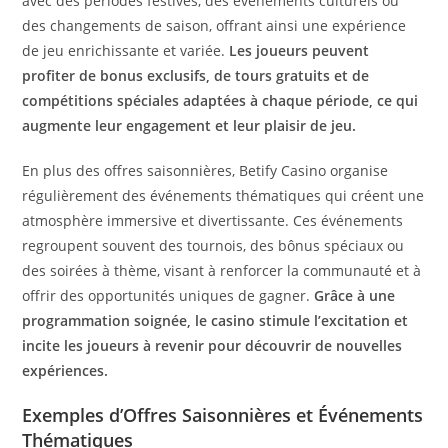
avec des périodes festives, des événements culturels ou
des changements de saison, offrant ainsi une expérience
de jeu enrichissante et variée.
Les joueurs peuvent
profiter de bonus exclusifs, de tours gratuits et de
compétitions spéciales adaptées à chaque période, ce qui
augmente leur engagement et leur plaisir de jeu.
En plus des offres saisonnières, Betify Casino organise
régulièrement des événements thématiques qui créent une
atmosphère immersive et divertissante. Ces événements
regroupent souvent des tournois, des bônus spéciaux ou
des soirées à thème, visant à renforcer la communauté et à
offrir des opportunités uniques de gagner.
Grâce à une
programmation soignée, le casino stimule l’excitation et
incite les joueurs à revenir pour découvrir de nouvelles
expériences.
Exemples d’Offres Saisonnières et Événements
Thématiques