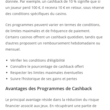
donnée. Par exemple, un cashback de 10 % signifie que si
un joueur perd 100 €, il recevra 10 € en retour, sous réserve
des conditions spécifiques du casino.
Ces programmes peuvent varier en termes de conditions,
de limites maximales et de fréquence de paiement.
Certains casinos offrent un cashback quotidien, tandis que
d’autres proposent un remboursement hebdomadaire ou
mensuel.
Vérifier les conditions d’éligibilité
Connaître le pourcentage de cashback offert
Respecter les limites maximales éventuelles
Suivre l’historique de ses gains et pertes
Avantages des Programmes de Cashback
Le principal avantage réside dans la réduction du risque
financier associé aux jeux. En récupérant une partie de