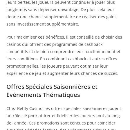
leurs pertes, les joueurs peuvent continuer à jouer plus
longtemps sans dépenser davantage. De plus, cela leur
donne une chance supplémentaire de réaliser des gains
sans investissement supplémentaire.
Pour maximiser ces bénéfices, il est conseillé de choisir des
casinos qui offrent des programmes de cashback
compétitifs et de bien comprendre leur fonctionnement et
leurs conditions. En combinant cashback et autres offres
promotionnelles, les joueurs peuvent optimiser leur
expérience de jeu et augmenter leurs chances de succès.
Offres Spéciales Saisonnières et
Événements Thématiques
Chez Betify Casino, les offres spéciales saisonnières jouent
un rôle clé pour attirer et fidéliser les joueurs tout au long
de l’année. Ces promotions sont conçues pour coïncider