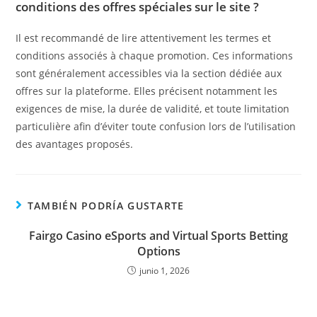
conditions des offres spéciales sur le site ?
Il est recommandé de lire attentivement les termes et
conditions associés à chaque promotion. Ces informations
sont généralement accessibles via la section dédiée aux
offres sur la plateforme. Elles précisent notamment les
exigences de mise, la durée de validité, et toute limitation
particulière afin d’éviter toute confusion lors de l’utilisation
des avantages proposés.
TAMBIÉN PODRÍA GUSTARTE
Fairgo Casino eSports and Virtual Sports Betting
Options
junio 1, 2026