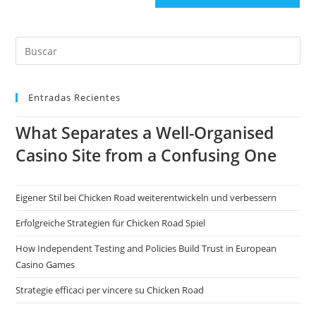
Entradas Recientes
What Separates a Well-Organised
Casino Site from a Confusing One
Eigener Stil bei Chicken Road weiterentwickeln und verbessern
Erfolgreiche Strategien für Chicken Road Spiel
How Independent Testing and Policies Build Trust in European
Casino Games
Strategie efficaci per vincere su Chicken Road