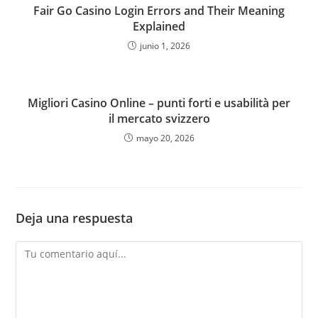
Fair Go Casino Login Errors and Their Meaning
Explained
junio 1, 2026
Migliori Casino Online – punti forti e usabilità per
il mercato svizzero
mayo 20, 2026
Deja una respuesta