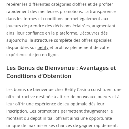
repérer les différentes catégories d’offres et de profiter
rapidement des meilleures promotions. La transparence
dans les termes et conditions permet également aux
joueurs de prendre des décisions éclairées, augmentant
ainsi leur confiance en la plateforme. Découvrez dès
aujourd’hui la
structure complète
des offres spéciales
disponibles sur
betify
et profitez pleinement de votre
expérience de jeu en ligne.
Les Bonus de Bienvenue : Avantages et
Conditions d’Obtention
Les bonus de bienvenue chez Betify Casino constituent une
offre attractive destinée à attirer de nouveaux joueurs et à
leur offrir une expérience de jeu optimale dès leur
inscription. Ces promotions permettent d’augmenter le
montant du dépôt initial, offrant ainsi une opportunité
unique de maximiser ses chances de gagner rapidement.