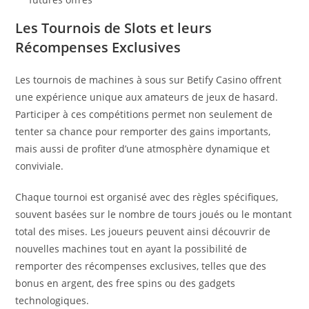
Les Tournois de Slots et leurs
Récompenses Exclusives
Les tournois de machines à sous sur Betify Casino offrent
une expérience unique aux amateurs de jeux de hasard.
Participer à ces compétitions permet non seulement de
tenter sa chance pour remporter des gains importants,
mais aussi de profiter d’une atmosphère dynamique et
conviviale.
Chaque tournoi est organisé avec des règles spécifiques,
souvent basées sur le nombre de tours joués ou le montant
total des mises. Les joueurs peuvent ainsi découvrir de
nouvelles machines tout en ayant la possibilité de
remporter des récompenses exclusives, telles que des
bonus en argent, des free spins ou des gadgets
technologiques.