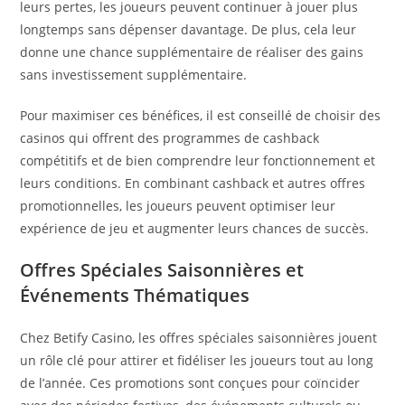
leurs pertes, les joueurs peuvent continuer à jouer plus
longtemps sans dépenser davantage. De plus, cela leur
donne une chance supplémentaire de réaliser des gains
sans investissement supplémentaire.
Pour maximiser ces bénéfices, il est conseillé de choisir des
casinos qui offrent des programmes de cashback
compétitifs et de bien comprendre leur fonctionnement et
leurs conditions. En combinant cashback et autres offres
promotionnelles, les joueurs peuvent optimiser leur
expérience de jeu et augmenter leurs chances de succès.
Offres Spéciales Saisonnières et
Événements Thématiques
Chez Betify Casino, les offres spéciales saisonnières jouent
un rôle clé pour attirer et fidéliser les joueurs tout au long
de l’année. Ces promotions sont conçues pour coïncider