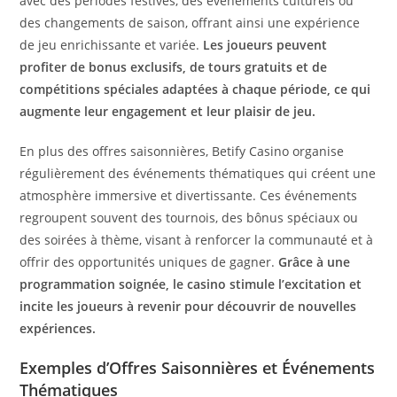
avec des périodes festives, des événements culturels ou
des changements de saison, offrant ainsi une expérience
de jeu enrichissante et variée.
Les joueurs peuvent
profiter de bonus exclusifs, de tours gratuits et de
compétitions spéciales adaptées à chaque période, ce qui
augmente leur engagement et leur plaisir de jeu.
En plus des offres saisonnières, Betify Casino organise
régulièrement des événements thématiques qui créent une
atmosphère immersive et divertissante. Ces événements
regroupent souvent des tournois, des bônus spéciaux ou
des soirées à thème, visant à renforcer la communauté et à
offrir des opportunités uniques de gagner.
Grâce à une
programmation soignée, le casino stimule l’excitation et
incite les joueurs à revenir pour découvrir de nouvelles
expériences.
Exemples d’Offres Saisonnières et Événements
Thématiques