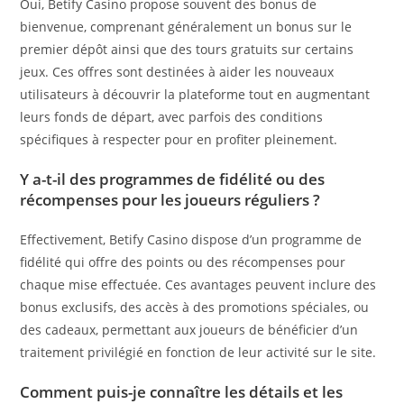
Oui, Betify Casino propose souvent des bonus de
bienvenue, comprenant généralement un bonus sur le
premier dépôt ainsi que des tours gratuits sur certains
jeux. Ces offres sont destinées à aider les nouveaux
utilisateurs à découvrir la plateforme tout en augmentant
leurs fonds de départ, avec parfois des conditions
spécifiques à respecter pour en profiter pleinement.
Y a-t-il des programmes de fidélité ou des
récompenses pour les joueurs réguliers ?
Effectivement, Betify Casino dispose d’un programme de
fidélité qui offre des points ou des récompenses pour
chaque mise effectuée. Ces avantages peuvent inclure des
bonus exclusifs, des accès à des promotions spéciales, ou
des cadeaux, permettant aux joueurs de bénéficier d’un
traitement privilégié en fonction de leur activité sur le site.
Comment puis-je connaître les détails et les