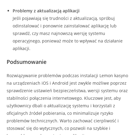
Problemy z aktualizacją aplikacji
Jeśli pojawiają się trudności z aktualizacją, spróbuj
odinstalować i ponownie zainstalować aplikację lub
sprawdź, czy masz najnowszą wersję systemu
operacyjnego, ponieważ może to wpływać na działanie
aplikacji.
Podsumowanie
Rozwiązywanie problemów podczas instalacji Lemon kasyno
na urządzeniach iOS i Android jest zwykle możliwe poprzez
sprawdzenie ustawień bezpieczeństwa, wersji systemu oraz
stabilności połączenia internetowego. Kluczowe jest, aby
użytkownicy dbali o aktualizację systemu i korzystali z
oficjalnych źródeł pobierania, co minimalizuje ryzyko
problemów technicznych. Warto zachować cierpliwość i
stosować się do wytycznych, co pozwoli na szybkie i