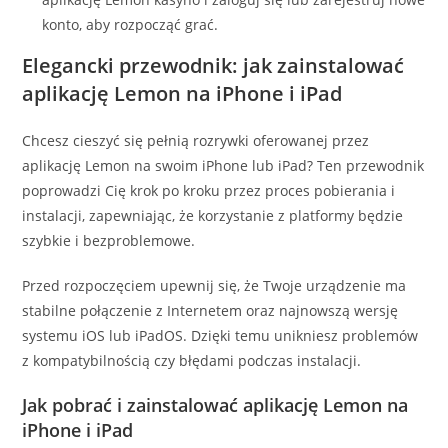
konto, aby rozpocząć grać.
Elegancki przewodnik: jak zainstalować
aplikację Lemon na iPhone i iPad
Chcesz cieszyć się pełnią rozrywki oferowanej przez
aplikację Lemon na swoim iPhone lub iPad? Ten przewodnik
poprowadzi Cię krok po kroku przez proces pobierania i
instalacji, zapewniając, że korzystanie z platformy będzie
szybkie i bezproblemowe.
Przed rozpoczęciem upewnij się, że Twoje urządzenie ma
stabilne połączenie z Internetem oraz najnowszą wersję
systemu iOS lub iPadOS. Dzięki temu unikniesz problemów
z kompatybilnością czy błędami podczas instalacji.
Jak pobrać i zainstalować aplikację Lemon na
iPhone i iPad