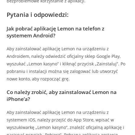
bezproblemowe korzystanie z aplikacji.
Pytania i odpowiedzi:
Jak pobrać aplikację Lemon na telefon z
systemem Android?
Aby zainstalować aplikację Lemon na urządzeniu z
Androidem, należy odwiedzić oficjalny sklep Google Play,
wyszukać „Lemon kasyno” i kliknąć przycisk „Zainstaluj”. Po
pobraniu i instalacji można się zalogować lub utworzyć
nowe konto, aby rozpocząć grę.
Co należy zrobić, aby zainstalować Lemon na
iPhone’a?
Aby zainstalować aplikację Lemon na urządzeniu z
systemem iOS, należy przejść do App Store, wpisać w
wyszukiwarkę „Lemon kasyno”, znaleźć oficjalną aplikację i
nacisnąć przycisk „Pobierz”. Pobrana aplikacja zostanie