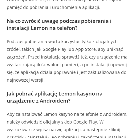
pamięć do pobrania i uruchomienia aplikacji.
Na co zwrócić uwagę podczas pobierania i
instalacji Lemon na telefon?
Podczas pobierania warto korzystać tylko z oficjalnych
źródeł, takich jak Google Play lub App Store, aby uniknąć
zagrożeń. Przed instalacją sprawdź też, czy urządzenie ma
wystarczającą ilość wolnej pamięci, a po instalacji upewnij
się, że aplikacja działa poprawnie i jest zaktualizowana do
najnowszej wersji.
Jak pobrać aplikację Lemon kasyno na
urządzenie z Androidem?
Aby zainstalować Lemon kasyno na telefonie z Androidem,
należy odwiedzić oficjalny sklep Google Play. W
wyszukiwarce wpisz nazwę aplikacji, a następnie kliknij
przycisk «Zainstaluj». Po pobraniu i zakończeniu instalacji,