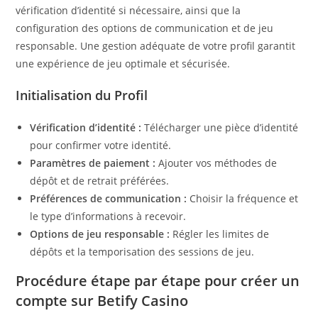
vérification d’identité si nécessaire, ainsi que la
configuration des options de communication et de jeu
responsable. Une gestion adéquate de votre profil garantit
une expérience de jeu optimale et sécurisée.
Initialisation du Profil
Vérification d’identité :
Télécharger une pièce d’identité
pour confirmer votre identité.
Paramètres de paiement :
Ajouter vos méthodes de
dépôt et de retrait préférées.
Préférences de communication :
Choisir la fréquence et
le type d’informations à recevoir.
Options de jeu responsable :
Régler les limites de
dépôts et la temporisation des sessions de jeu.
Procédure étape par étape pour créer un
compte sur Betify Casino