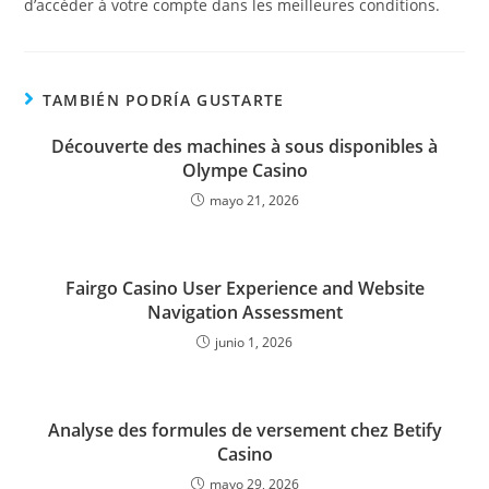
d’accéder à votre compte dans les meilleures conditions.
TAMBIÉN PODRÍA GUSTARTE
Découverte des machines à sous disponibles à
Olympe Casino
mayo 21, 2026
Fairgo Casino User Experience and Website
Navigation Assessment
junio 1, 2026
Analyse des formules de versement chez Betify
Casino
mayo 29, 2026