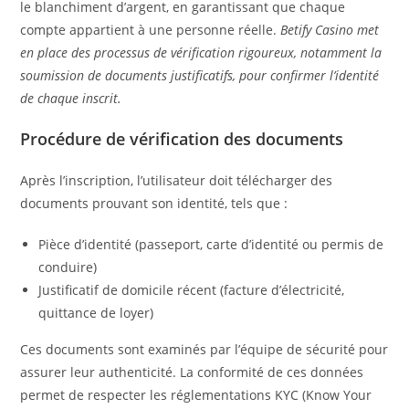
le blanchiment d’argent, en garantissant que chaque
compte appartient à une personne réelle.
Betify Casino met
en place des processus de vérification rigoureux, notamment la
soumission de documents justificatifs, pour confirmer l’identité
de chaque inscrit.
Procédure de vérification des documents
Après l’inscription, l’utilisateur doit télécharger des
documents prouvant son identité, tels que :
Pièce d’identité (passeport, carte d’identité ou permis de
conduire)
Justificatif de domicile récent (facture d’électricité,
quittance de loyer)
Ces documents sont examinés par l’équipe de sécurité pour
assurer leur authenticité. La conformité de ces données
permet de respecter les réglementations KYC (Know Your