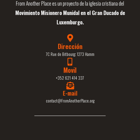
From Another Place es un proyecto de la iglesia cristiana del
Movimiento Misionero Munidal en el Gran Ducado de
Luxemburgo.
Dirección
7C Rue de Bitbourg; 1273 Hamm
Movil
+352 621 414 337
E-mail
contact@FromAnotherPlace.org