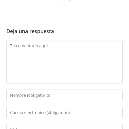
Deja una respuesta