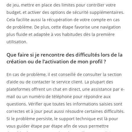
de jeu, mettre en place des limites pour contrôler votre
budget, et activer des options de sécurité supplémentaires.
Cela facilite aussi la récupération de votre compte en cas
de problème. De plus, cette étape favorise une navigation
plus fluide et adaptée à vos habitudes dès la première
utilisation.
Que faire si je rencontre des difficultés lors de la
création ou de l’activation de mon profil ?
En cas de problème, il est conseillé de consulter la section
d’aide ou de contacter le service client. La plupart des
plateformes offrent un chat en direct, une assistance par e-
mail ou un numéro de téléphone pour répondre aux
questions. Vérifier que toutes les informations saisies sont
correctes et à jour peut aussi résoudre certaines difficultés.
Si le problème persiste, le support technique est là pour
vous guider étape par étape afin de vous permettre