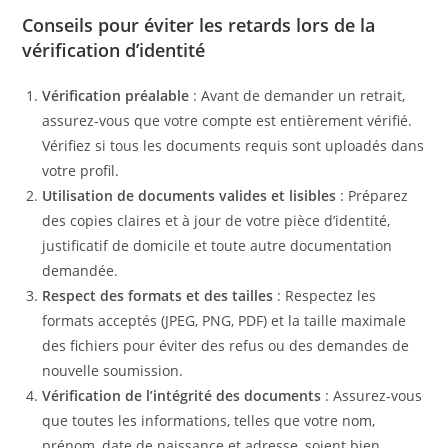
Conseils pour éviter les retards lors de la
vérification d’identité
Vérification préalable
: Avant de demander un retrait,
assurez-vous que votre compte est entièrement vérifié.
Vérifiez si tous les documents requis sont uploadés dans
votre profil.
Utilisation de documents valides et lisibles
: Préparez
des copies claires et à jour de votre pièce d’identité,
justificatif de domicile et toute autre documentation
demandée.
Respect des formats et des tailles
: Respectez les
formats acceptés (JPEG, PNG, PDF) et la taille maximale
des fichiers pour éviter des refus ou des demandes de
nouvelle soumission.
Vérification de l’intégrité des documents
: Assurez-vous
que toutes les informations, telles que votre nom,
prénom, date de naissance et adresse, soient bien