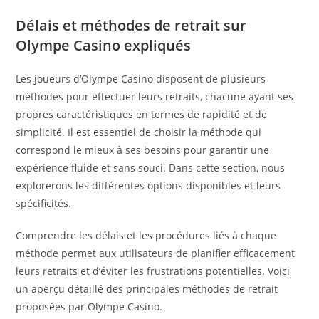
Délais et méthodes de retrait sur
Olympe Casino expliqués
Les joueurs d’Olympe Casino disposent de plusieurs
méthodes pour effectuer leurs retraits, chacune ayant ses
propres caractéristiques en termes de rapidité et de
simplicité. Il est essentiel de choisir la méthode qui
correspond le mieux à ses besoins pour garantir une
expérience fluide et sans souci. Dans cette section, nous
explorerons les différentes options disponibles et leurs
spécificités.
Comprendre les délais et les procédures liés à chaque
méthode permet aux utilisateurs de planifier efficacement
leurs retraits et d’éviter les frustrations potentielles. Voici
un aperçu détaillé des principales méthodes de retrait
proposées par Olympe Casino.