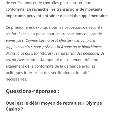
de vérifications et de contrôles pour assurer leur
conformité.
En revanche, les transactions de montants
importants peuvent entraîner des délais supplémentaires.
Ce phénomène s’explique par les processus de sécurité
renforcés mis en place pour les transactions de grande
envergure.
Olympe Casino peut effectuer des contrôles
supplémentaires pour prévenir la fraude ou le blanchiment
d’argent, ce qui peut retarder le traitement des demandes de
retrait élevées.
Ainsi, la rapidité de traitement dépend
également de la conformité de la demande avec les
politiques internes et des vérifications d’identité si
nécessaires.
Questions-réponses :
Quel est le délai moyen de retrait sur Olympe
Casino ?