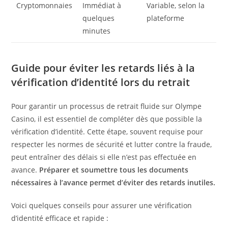
Cryptomonnaies
Immédiat à
Variable, selon la
quelques
plateforme
minutes
Guide pour éviter les retards liés à la
vérification d’identité lors du retrait
Pour garantir un processus de retrait fluide sur Olympe
Casino, il est essentiel de compléter dès que possible la
vérification d’identité. Cette étape, souvent requise pour
respecter les normes de sécurité et lutter contre la fraude,
peut entraîner des délais si elle n’est pas effectuée en
avance.
Préparer et soumettre tous les documents
nécessaires à l’avance permet d’éviter des retards inutiles.
Voici quelques conseils pour assurer une vérification
d’identité efficace et rapide :