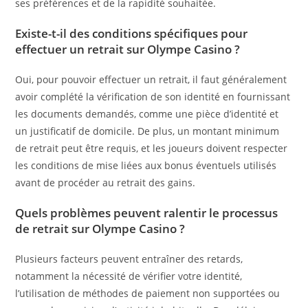
ses préférences et de la rapidité souhaitée.
Existe-t-il des conditions spécifiques pour
effectuer un retrait sur Olympe Casino ?
Oui, pour pouvoir effectuer un retrait, il faut généralement
avoir complété la vérification de son identité en fournissant
les documents demandés, comme une pièce d’identité et
un justificatif de domicile. De plus, un montant minimum
de retrait peut être requis, et les joueurs doivent respecter
les conditions de mise liées aux bonus éventuels utilisés
avant de procéder au retrait des gains.
Quels problèmes peuvent ralentir le processus
de retrait sur Olympe Casino ?
Plusieurs facteurs peuvent entraîner des retards,
notamment la nécessité de vérifier votre identité,
l’utilisation de méthodes de paiement non supportées ou