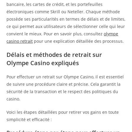
bancaire, les cartes de crédit, et les portefeuilles
électroniques comme Skrill ou Neteller. Chaque méthode
possède ses particularités en termes de délais et de limites,
ce qui permet aux utilisateurs de sélectionner celle qui leur
convient le mieux. Pour en savoir plus, consultez
olympe
casino retrait
pour une explication détaillée des processus.
Délais et méthodes de retrait sur
Olympe Casino expliqués
Pour effectuer un retrait sur Olympe Casino, il est essentiel
de suivre une procédure claire et précise. Cela garantit la
sécurité de la transaction et le respect des politiques du
casino.
Voici les étapes détaillées pour retirer vos gains en toute
simplicité et efficacité :