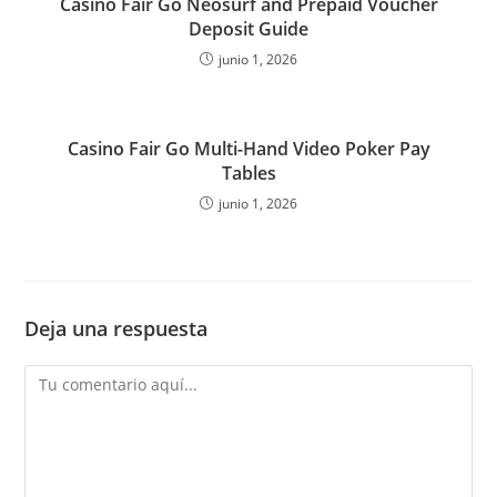
Casino Fair Go Neosurf and Prepaid Voucher
Deposit Guide
junio 1, 2026
Casino Fair Go Multi-Hand Video Poker Pay
Tables
junio 1, 2026
Deja una respuesta