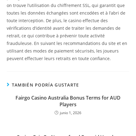
on trouve l’utilisation du chiffrement SSL, qui garantit que
toutes les données échangées sont encodées et à l’abri de
toute interception. De plus, le casino effectue des
vérifications d’identité avant de traiter les demandes de
retrait, ce qui contribue à prévenir toute activité
frauduleuse. En suivant les recommandations du site et en
utilisant des modes de paiement sécurisés, les joueurs
peuvent effectuer leurs retraits en toute confiance.
TAMBIÉN PODRÍA GUSTARTE
Fairgo Casino Australia Bonus Terms for AUD
Players
junio 1, 2026