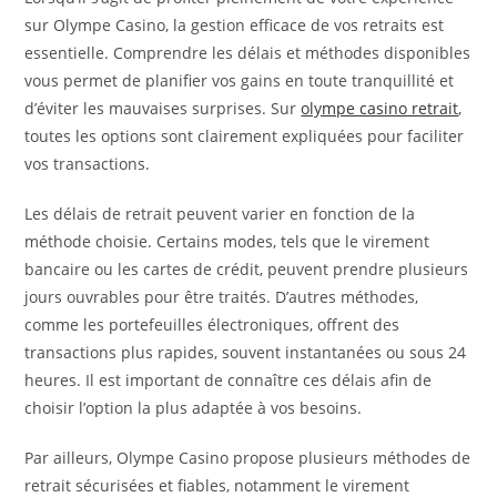
sur Olympe Casino, la gestion efficace de vos retraits est
essentielle. Comprendre les délais et méthodes disponibles
vous permet de planifier vos gains en toute tranquillité et
d’éviter les mauvaises surprises. Sur
olympe casino retrait
,
toutes les options sont clairement expliquées pour faciliter
vos transactions.
Les délais de retrait peuvent varier en fonction de la
méthode choisie. Certains modes, tels que le virement
bancaire ou les cartes de crédit, peuvent prendre plusieurs
jours ouvrables pour être traités. D’autres méthodes,
comme les portefeuilles électroniques, offrent des
transactions plus rapides, souvent instantanées ou sous 24
heures. Il est important de connaître ces délais afin de
choisir l’option la plus adaptée à vos besoins.
Par ailleurs, Olympe Casino propose plusieurs méthodes de
retrait sécurisées et fiables, notamment le virement