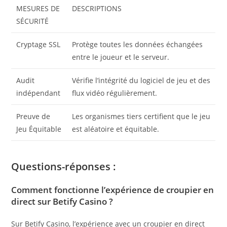
MESURES DE
DESCRIPTIONS
SÉCURITÉ
Cryptage SSL
Protège toutes les données échangées
entre le joueur et le serveur.
Audit
Vérifie l’intégrité du logiciel de jeu et des
indépendant
flux vidéo régulièrement.
Preuve de
Les organismes tiers certifient que le jeu
Jeu Équitable
est aléatoire et équitable.
Questions-réponses :
Comment fonctionne l’expérience de croupier en
direct sur Betify Casino ?
Sur Betify Casino, l’expérience avec un croupier en direct