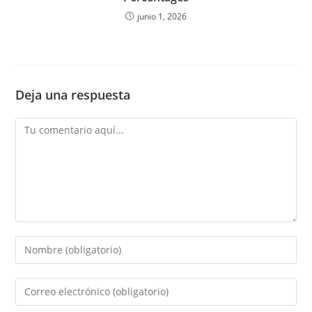
junio 1, 2026
Deja una respuesta