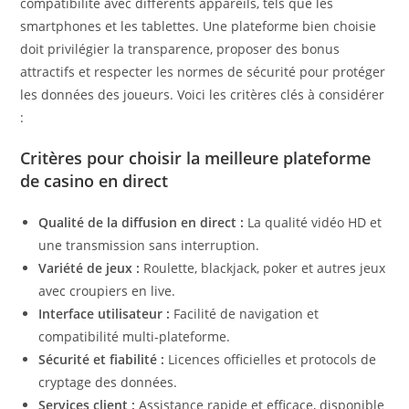
compatibilité avec différents appareils, tels que les
smartphones et les tablettes. Une plateforme bien choisie
doit privilégier la transparence, proposer des bonus
attractifs et respecter les normes de sécurité pour protéger
les données des joueurs. Voici les critères clés à considérer
:
Critères pour choisir la meilleure plateforme
de casino en direct
Qualité de la diffusion en direct :
La qualité vidéo HD et
une transmission sans interruption.
Variété de jeux :
Roulette, blackjack, poker et autres jeux
avec croupiers en live.
Interface utilisateur :
Facilité de navigation et
compatibilité multi-plateforme.
Sécurité et fiabilité :
Licences officielles et protocols de
cryptage des données.
Services client :
Assistance rapide et efficace, disponible