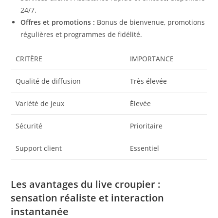
24/7.
Offres et promotions :
Bonus de bienvenue, promotions
régulières et programmes de fidélité.
CRITÈRE
IMPORTANCE
Qualité de diffusion
Très élevée
Variété de jeux
Élevée
Sécurité
Prioritaire
Support client
Essentiel
Les avantages du live croupier :
sensation réaliste et interaction
instantanée