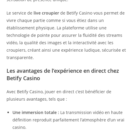
Le service de
live croupier
de Betify Casino vous permet de
vivre chaque partie comme si vous étiez dans un
établissement physique. La plateforme utilise une
technologie de pointe pour assurer la fluidité des streams
vidéo, la qualité des images et la interactivité avec les
croupiers, créant ainsi une expérience ludique, sécurisée et
transparente.
Les avantages de l’expérience en direct chez
Betify Casino
Avec Betify Casino, jouer en direct c’est bénéficier de
plusieurs avantages, tels que :
Une immersion totale :
La transmission vidéo en haute
définition reproduit parfaitement l’atmosphère d’un vrai
casino.