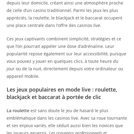
depuis leur domicile, créant ainsi une atmosphère proche
de celle d’un casino traditionnel. Parmi les jeux les plus
appréciés, la roulette, le blackjack et le baccarat occupent
une place centrale dans l’offre des casinos live.
Ces jeux captivants combinent simplicité, stratégies et ce
que l’on pourrait appeler une dose d’adrénaline. Leur
popularité repose également sur leur accessibilité, puisque
vous pouvez y jouer en quelques clics, à toute heure du
jour ou de la nuit, directement depuis votre ordinateur ou
appareil mobile.
Les jeux populaires en mode live : roulette,
blackjack et baccarat à portée de clic
La roulette
est sans doute le jeu de hasard le plus
emblématique dans les casinos live. Avec sa roue tournante
et ses enjeux variés, elle séduit aussi bien les novices que
les joueurs aguerris.
Les croupiers professionnels et