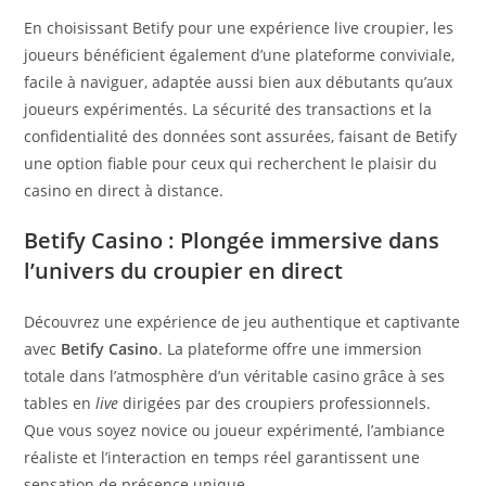
En choisissant Betify pour une expérience live croupier, les
joueurs bénéficient également d’une plateforme conviviale,
facile à naviguer, adaptée aussi bien aux débutants qu’aux
joueurs expérimentés. La sécurité des transactions et la
confidentialité des données sont assurées, faisant de Betify
une option fiable pour ceux qui recherchent le plaisir du
casino en direct à distance.
Betify Casino : Plongée immersive dans
l’univers du croupier en direct
Découvrez une expérience de jeu authentique et captivante
avec
Betify Casino
. La plateforme offre une immersion
totale dans l’atmosphère d’un véritable casino grâce à ses
tables en
live
dirigées par des croupiers professionnels.
Que vous soyez novice ou joueur expérimenté, l’ambiance
réaliste et l’interaction en temps réel garantissent une
sensation de présence unique.