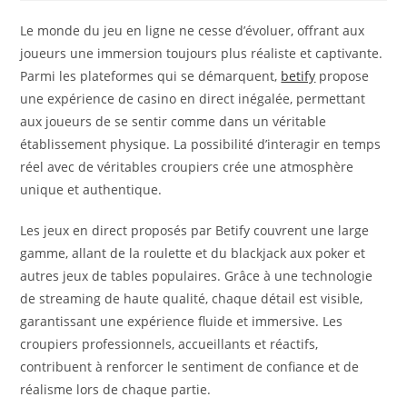
Le monde du jeu en ligne ne cesse d’évoluer, offrant aux
joueurs une immersion toujours plus réaliste et captivante.
Parmi les plateformes qui se démarquent,
betify
propose
une expérience de casino en direct inégalée, permettant
aux joueurs de se sentir comme dans un véritable
établissement physique. La possibilité d’interagir en temps
réel avec de véritables croupiers crée une atmosphère
unique et authentique.
Les jeux en direct proposés par Betify couvrent une large
gamme, allant de la roulette et du blackjack aux poker et
autres jeux de tables populaires. Grâce à une technologie
de streaming de haute qualité, chaque détail est visible,
garantissant une expérience fluide et immersive. Les
croupiers professionnels, accueillants et réactifs,
contribuent à renforcer le sentiment de confiance et de
réalisme lors de chaque partie.