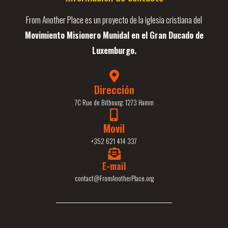
From Another Place es un proyecto de la iglesia cristiana del
Movimiento Misionero Munidal en el Gran Ducado de
Luxemburgo.
Dirección
7C Rue de Bitbourg; 1273 Hamm
Movil
+352 621 414 337
E-mail
contact@FromAnotherPlace.org