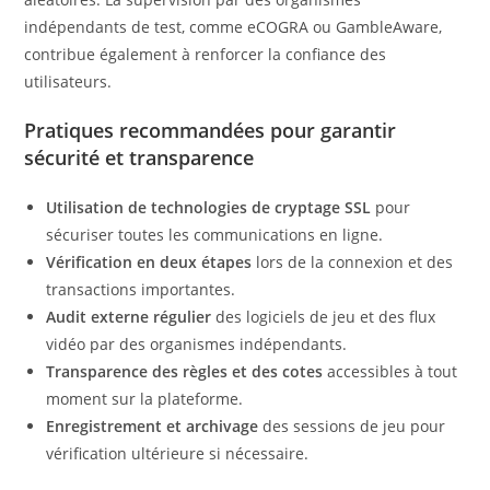
indépendants de test, comme eCOGRA ou GambleAware,
contribue également à renforcer la confiance des
utilisateurs.
Pratiques recommandées pour garantir
sécurité et transparence
Utilisation de technologies de cryptage SSL
pour
sécuriser toutes les communications en ligne.
Vérification en deux étapes
lors de la connexion et des
transactions importantes.
Audit externe régulier
des logiciels de jeu et des flux
vidéo par des organismes indépendants.
Transparence des règles et des cotes
accessibles à tout
moment sur la plateforme.
Enregistrement et archivage
des sessions de jeu pour
vérification ultérieure si nécessaire.