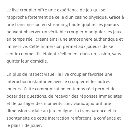
Le live croupier offre une expérience de jeu qui se
rapproche fortement de celle d’un casino physique. Grâce à
une transmission en streaming haute qualité, les joueurs
peuvent observer un véritable croupier manipuler les jeux
en temps réel, créant ainsi une atmosphère authentique et
immersive. Cette immersion permet aux joueurs de se
sentir comme s’ils étaient réellement dans un casino, sans
quitter leur domicile.
En plus de l’aspect visuel, le live croupier favorise une
interaction instantanée avec le croupier et les autres
joueurs. Cette communication en temps réel permet de
poser des questions, de recevoir des réponses immédiates
et de partager des moments conviviaux, ajoutant une
dimension sociale au jeu en ligne. La transparence et la
spontanéité de cette interaction renforcent la confiance et
le plaisir de jouer.