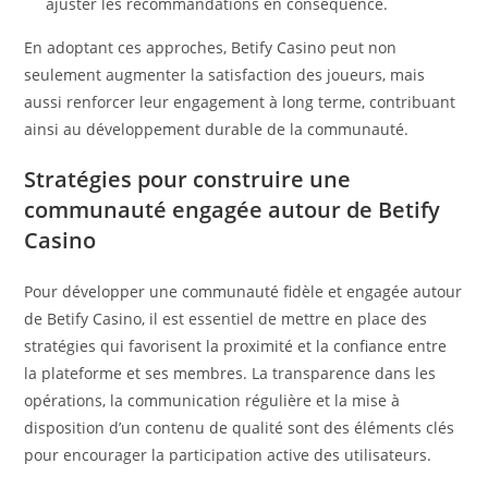
ajuster les recommandations en conséquence.
En adoptant ces approches, Betify Casino peut non
seulement augmenter la satisfaction des joueurs, mais
aussi renforcer leur engagement à long terme, contribuant
ainsi au développement durable de la communauté.
Stratégies pour construire une
communauté engagée autour de Betify
Casino
Pour développer une communauté fidèle et engagée autour
de Betify Casino, il est essentiel de mettre en place des
stratégies qui favorisent la proximité et la confiance entre
la plateforme et ses membres. La transparence dans les
opérations, la communication régulière et la mise à
disposition d’un contenu de qualité sont des éléments clés
pour encourager la participation active des utilisateurs.