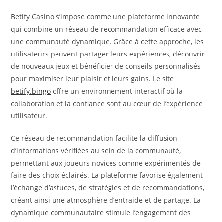
Betify Casino s’impose comme une plateforme innovante
qui combine un réseau de recommandation efficace avec
une communauté dynamique. Grâce à cette approche, les
utilisateurs peuvent partager leurs expériences, découvrir
de nouveaux jeux et bénéficier de conseils personnalisés
pour maximiser leur plaisir et leurs gains. Le site
betify.bingo
offre un environnement interactif où la
collaboration et la confiance sont au cœur de l’expérience
utilisateur.
Ce réseau de recommandation facilite la diffusion
d’informations vérifiées au sein de la communauté,
permettant aux joueurs novices comme expérimentés de
faire des choix éclairés. La plateforme favorise également
l’échange d’astuces, de stratégies et de recommandations,
créant ainsi une atmosphère d’entraide et de partage. La
dynamique communautaire stimule l’engagement des