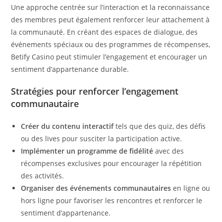
Une approche centrée sur l’interaction et la reconnaissance
des membres peut également renforcer leur attachement à
la communauté. En créant des espaces de dialogue, des
événements spéciaux ou des programmes de récompenses,
Betify Casino peut stimuler l’engagement et encourager un
sentiment d’appartenance durable.
Stratégies pour renforcer l’engagement
communautaire
Créer du contenu interactif
tels que des quiz, des défis
ou des lives pour susciter la participation active.
Implémenter un programme de fidélité
avec des
récompenses exclusives pour encourager la répétition
des activités.
Organiser des événements communautaires
en ligne ou
hors ligne pour favoriser les rencontres et renforcer le
sentiment d’appartenance.