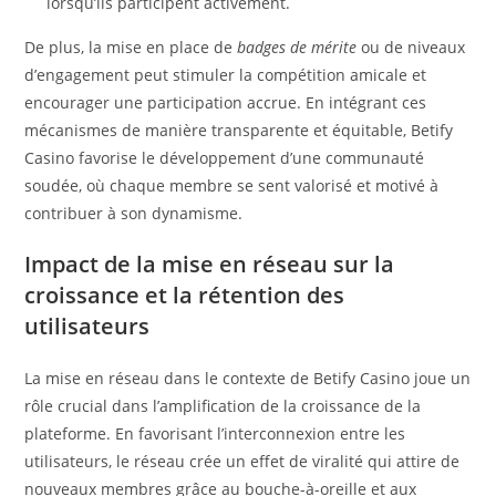
lorsqu’ils participent activement.
De plus, la mise en place de
badges de mérite
ou de niveaux
d’engagement peut stimuler la compétition amicale et
encourager une participation accrue. En intégrant ces
mécanismes de manière transparente et équitable, Betify
Casino favorise le développement d’une communauté
soudée, où chaque membre se sent valorisé et motivé à
contribuer à son dynamisme.
Impact de la mise en réseau sur la
croissance et la rétention des
utilisateurs
La mise en réseau dans le contexte de Betify Casino joue un
rôle crucial dans l’amplification de la croissance de la
plateforme. En favorisant l’interconnexion entre les
utilisateurs, le réseau crée un effet de viralité qui attire de
nouveaux membres grâce au bouche-à-oreille et aux