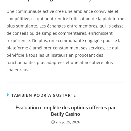
Une communauté active crée une ambiance conviviale et
compétitive, ce qui peut rendre l’utilisation de la plateforme
plus stimulante. Les échanges entre membres, qu’il s’agisse
de conseils ou de simples commentaires, enrichissent
l’expérience. De plus, une communauté engagée pousse la
plateforme à améliorer constamment ses services, ce qui
bénéficie à tous les utilisateurs en proposant des
fonctionnalités plus adaptées et une atmosphère plus
chaleureuse.
TAMBIÉN PODRÍA GUSTARTE
Évaluation complète des options offertes par
Betify Casino
mayo 29, 2026