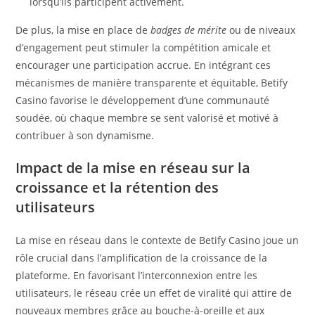
lorsqu’ils participent activement.
De plus, la mise en place de
badges de mérite
ou de niveaux
d’engagement peut stimuler la compétition amicale et
encourager une participation accrue. En intégrant ces
mécanismes de manière transparente et équitable, Betify
Casino favorise le développement d’une communauté
soudée, où chaque membre se sent valorisé et motivé à
contribuer à son dynamisme.
Impact de la mise en réseau sur la
croissance et la rétention des
utilisateurs
La mise en réseau dans le contexte de Betify Casino joue un
rôle crucial dans l’amplification de la croissance de la
plateforme. En favorisant l’interconnexion entre les
utilisateurs, le réseau crée un effet de viralité qui attire de
nouveaux membres grâce au bouche-à-oreille et aux