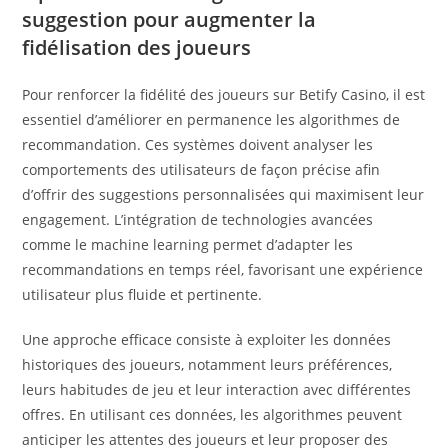
suggestion pour augmenter la
fidélisation des joueurs
Pour renforcer la fidélité des joueurs sur Betify Casino, il est
essentiel d’améliorer en permanence les algorithmes de
recommandation. Ces systèmes doivent analyser les
comportements des utilisateurs de façon précise afin
d’offrir des suggestions personnalisées qui maximisent leur
engagement. L’intégration de technologies avancées
comme le machine learning permet d’adapter les
recommandations en temps réel, favorisant une expérience
utilisateur plus fluide et pertinente.
Une approche efficace consiste à exploiter les données
historiques des joueurs, notamment leurs préférences,
leurs habitudes de jeu et leur interaction avec différentes
offres. En utilisant ces données, les algorithmes peuvent
anticiper les attentes des joueurs et leur proposer des