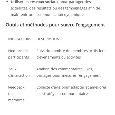
Utiliser les réseaux sociaux
pour partager des
actualités, des résultats ou des témoignages afin de
maintenir une communication dynamique.
Outils et méthodes pour suivre l’engagement
INDICATEURS
DESCRIPTIONS
Nombre de
Suivi du nombre de membres actifs lors
participants
d’événements ou activités
Taux
Analyse des commentaires, likes,
d’interaction
partages pour mesurer l’engagement
Feedback
Collecte d’avis pour adapter et améliorer
des
les stratégies communautaires
membres