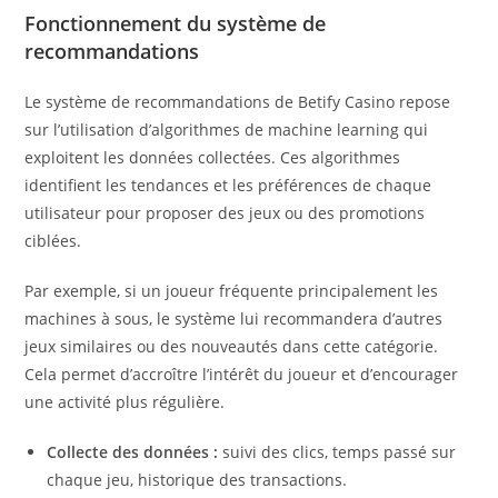
Fonctionnement du système de
recommandations
Le système de recommandations de Betify Casino repose
sur l’utilisation d’algorithmes de machine learning qui
exploitent les données collectées. Ces algorithmes
identifient les tendances et les préférences de chaque
utilisateur pour proposer des jeux ou des promotions
ciblées.
Par exemple, si un joueur fréquente principalement les
machines à sous, le système lui recommandera d’autres
jeux similaires ou des nouveautés dans cette catégorie.
Cela permet d’accroître l’intérêt du joueur et d’encourager
une activité plus régulière.
Collecte des données :
suivi des clics, temps passé sur
chaque jeu, historique des transactions.