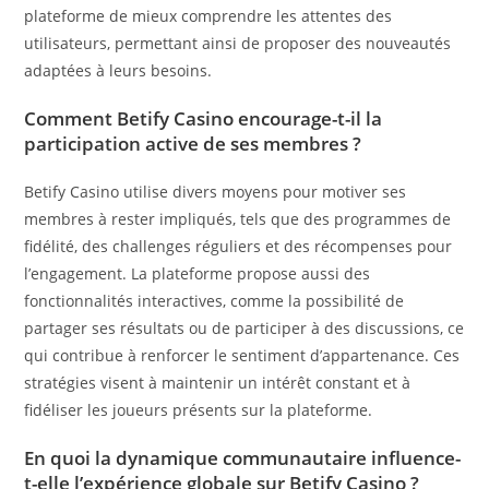
plateforme de mieux comprendre les attentes des
utilisateurs, permettant ainsi de proposer des nouveautés
adaptées à leurs besoins.
Comment Betify Casino encourage-t-il la
participation active de ses membres ?
Betify Casino utilise divers moyens pour motiver ses
membres à rester impliqués, tels que des programmes de
fidélité, des challenges réguliers et des récompenses pour
l’engagement. La plateforme propose aussi des
fonctionnalités interactives, comme la possibilité de
partager ses résultats ou de participer à des discussions, ce
qui contribue à renforcer le sentiment d’appartenance. Ces
stratégies visent à maintenir un intérêt constant et à
fidéliser les joueurs présents sur la plateforme.
En quoi la dynamique communautaire influence-
t-elle l’expérience globale sur Betify Casino ?