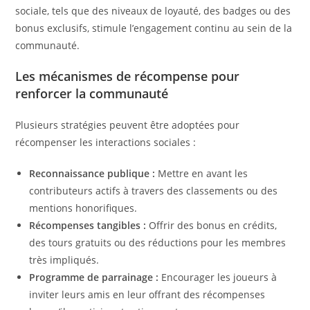
sociale, tels que des niveaux de loyauté, des badges ou des
bonus exclusifs, stimule l’engagement continu au sein de la
communauté.
Les mécanismes de récompense pour
renforcer la communauté
Plusieurs stratégies peuvent être adoptées pour
récompenser les interactions sociales :
Reconnaissance publique :
Mettre en avant les
contributeurs actifs à travers des classements ou des
mentions honorifiques.
Récompenses tangibles :
Offrir des bonus en crédits,
des tours gratuits ou des réductions pour les membres
très impliqués.
Programme de parrainage :
Encourager les joueurs à
inviter leurs amis en leur offrant des récompenses