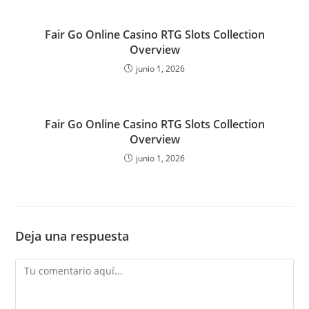
Fair Go Online Casino RTG Slots Collection
Overview
junio 1, 2026
Fair Go Online Casino RTG Slots Collection
Overview
junio 1, 2026
Deja una respuesta