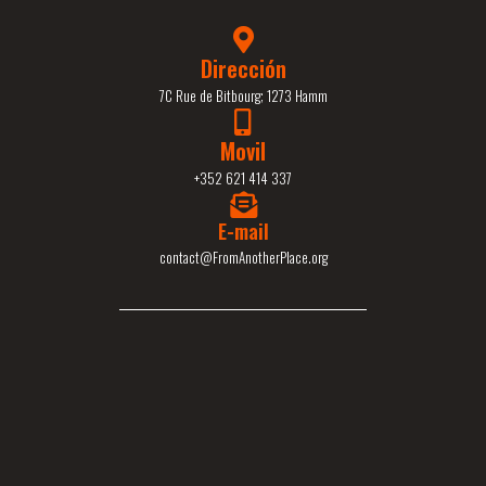
Dirección
7C Rue de Bitbourg; 1273 Hamm
Movil
+352 621 414 337
E-mail
contact@FromAnotherPlace.org