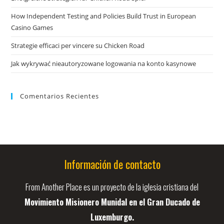
How Independent Testing and Policies Build Trust in European
Casino Games
Strategie efficaci per vincere su Chicken Road
Jak wykrywać nieautoryzowane logowania na konto kasynowe
Comentarios Recientes
Información de contacto
From Another Place es un proyecto de la iglesia cristiana del
Movimiento Misionero Munidal en el Gran Ducado de
Luxemburgo.