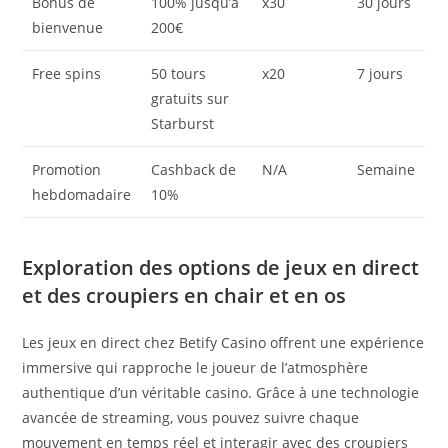
Bonus de
100% jusqu’à
x30
30 jours
bienvenue
200€
Free spins
50 tours
x20
7 jours
gratuits sur
Starburst
Promotion
Cashback de
N/A
Semaine
hebdomadaire
10%
Exploration des options de jeux en direct
et des croupiers en chair et en os
Les jeux en direct chez Betify Casino offrent une expérience
immersive qui rapproche le joueur de l’atmosphère
authentique d’un véritable casino. Grâce à une technologie
avancée de streaming, vous pouvez suivre chaque
mouvement en temps réel et interagir avec des croupiers