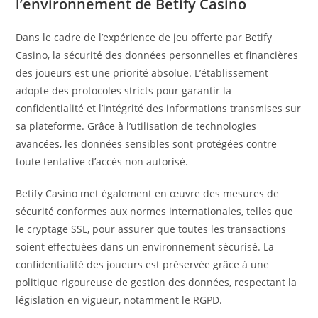
l’environnement de Betify Casino
Dans le cadre de l’expérience de jeu offerte par Betify
Casino, la sécurité des données personnelles et financières
des joueurs est une priorité absolue. L’établissement
adopte des protocoles stricts pour garantir la
confidentialité et l’intégrité des informations transmises sur
sa plateforme. Grâce à l’utilisation de technologies
avancées, les données sensibles sont protégées contre
toute tentative d’accès non autorisé.
Betify Casino met également en œuvre des mesures de
sécurité conformes aux normes internationales, telles que
le cryptage SSL, pour assurer que toutes les transactions
soient effectuées dans un environnement sécurisé. La
confidentialité des joueurs est préservée grâce à une
politique rigoureuse de gestion des données, respectant la
législation en vigueur, notamment le RGPD.