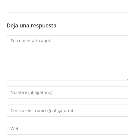
Deja una respuesta