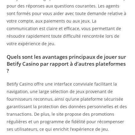
pour des réponses aux questions courantes. Les agents
sont formés pour vous aider avec toute demande relative à
votre compte, aux paiements ou aux jeux. La
communication est claire et efficace, vous permettant de
résoudre rapidement toute difficulté rencontrée lors de
votre expérience de jeu.
Quels sont les avantages principaux de jouer sur
Betify Casino par rapport à d’autres plateformes
?
Betify Casino offre une interface conviviale facilitant la
navigation, une large sélection de jeux provenant de
fournisseurs reconnus, ainsi qu’une plateforme sécurisée
garantissant la protection des données personnelles et des
transactions. De plus, le site propose des promotions
régulières et un programme de fidélité pour récompenser
ses utilisateurs, ce qui enrichit l’expérience de jeu.