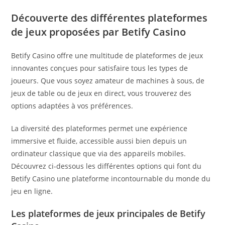
Découverte des différentes plateformes
de jeux proposées par Betify Casino
Betify Casino offre une multitude de plateformes de jeux
innovantes conçues pour satisfaire tous les types de
joueurs. Que vous soyez amateur de machines à sous, de
jeux de table ou de jeux en direct, vous trouverez des
options adaptées à vos préférences.
La diversité des plateformes permet une expérience
immersive et fluide, accessible aussi bien depuis un
ordinateur classique que via des appareils mobiles.
Découvrez ci-dessous les différentes options qui font du
Betify Casino une plateforme incontournable du monde du
jeu en ligne.
Les plateformes de jeux principales de Betify