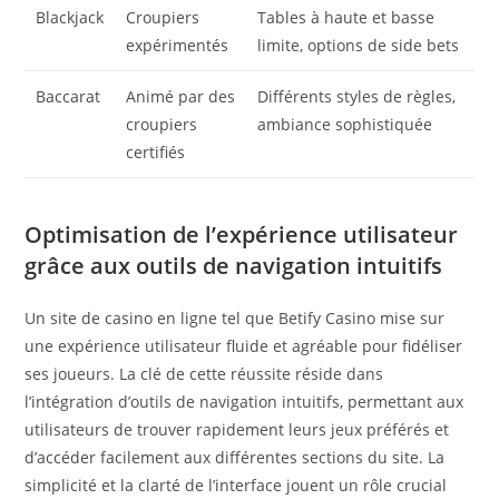
Blackjack
Croupiers
Tables à haute et basse
expérimentés
limite, options de side bets
Baccarat
Animé par des
Différents styles de règles,
croupiers
ambiance sophistiquée
certifiés
Optimisation de l’expérience utilisateur
grâce aux outils de navigation intuitifs
Un site de casino en ligne tel que Betify Casino mise sur
une expérience utilisateur fluide et agréable pour fidéliser
ses joueurs. La clé de cette réussite réside dans
l’intégration d’outils de navigation intuitifs, permettant aux
utilisateurs de trouver rapidement leurs jeux préférés et
d’accéder facilement aux différentes sections du site. La
simplicité et la clarté de l’interface jouent un rôle crucial