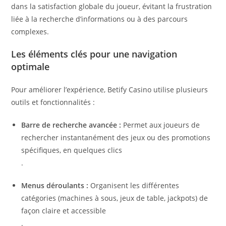
dans la satisfaction globale du joueur, évitant la frustration
liée à la recherche d’informations ou à des parcours
complexes.
Les éléments clés pour une navigation
optimale
Pour améliorer l’expérience, Betify Casino utilise plusieurs
outils et fonctionnalités :
Barre de recherche avancée :
Permet aux joueurs de
rechercher instantanément des jeux ou des promotions
spécifiques, en quelques clics
.
Menus déroulants :
Organisent les différentes
catégories (machines à sous, jeux de table, jackpots) de
façon claire et accessible
.