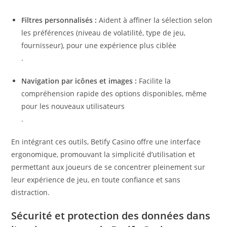
Filtres personnalisés :
Aident à affiner la sélection selon
les préférences (niveau de volatilité, type de jeu,
fournisseur), pour une expérience plus ciblée
.
Navigation par icônes et images :
Facilite la
compréhension rapide des options disponibles, même
pour les nouveaux utilisateurs
.
En intégrant ces outils, Betify Casino offre une interface
ergonomique, promouvant la simplicité d’utilisation et
permettant aux joueurs de se concentrer pleinement sur
leur expérience de jeu, en toute confiance et sans
distraction.
Sécurité et protection des données dans