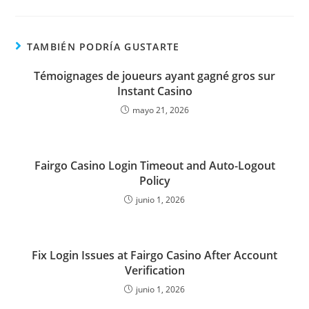
TAMBIÉN PODRÍA GUSTARTE
Témoignages de joueurs ayant gagné gros sur
Instant Casino
mayo 21, 2026
Fairgo Casino Login Timeout and Auto-Logout
Policy
junio 1, 2026
Fix Login Issues at Fairgo Casino After Account
Verification
junio 1, 2026