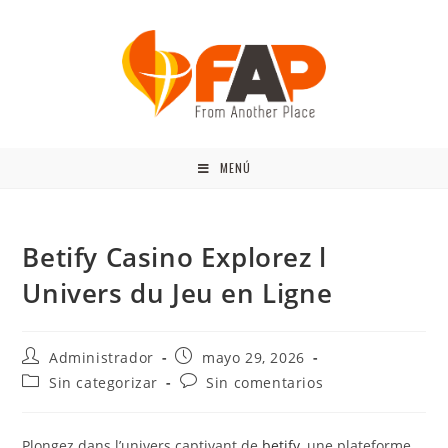
MENÚ
Betify Casino Explorez l
Univers du Jeu en Ligne
Administrador
mayo 29, 2026
Sin categorizar
Sin comentarios
Plongez dans l’univers captivant de
betify
, une plateforme