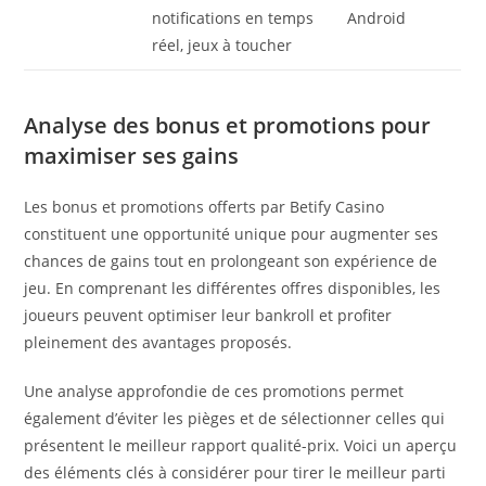
notifications en temps
Android
réel, jeux à toucher
Analyse des bonus et promotions pour
maximiser ses gains
Les bonus et promotions offerts par Betify Casino
constituent une opportunité unique pour augmenter ses
chances de gains tout en prolongeant son expérience de
jeu. En comprenant les différentes offres disponibles, les
joueurs peuvent optimiser leur bankroll et profiter
pleinement des avantages proposés.
Une analyse approfondie de ces promotions permet
également d’éviter les pièges et de sélectionner celles qui
présentent le meilleur rapport qualité-prix. Voici un aperçu
des éléments clés à considérer pour tirer le meilleur parti