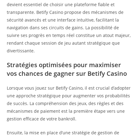
devient essentiel de choisir une plateforme fiable et
transparente. Betify Casino propose des mécanismes de
sécurité avancés et une interface intuitive, facilitant la
navigation dans ses circuits de gains. La possibilité de
suivre ses progrès en temps réel constitue un atout majeur,
rendant chaque session de jeu autant stratégique que
divertissante.
Stratégies optimisées pour maximiser
vos chances de gagner sur Betify Casino
Lorsque vous jouez sur Betify Casino, il est crucial d’adopter
une approche stratégique pour augmenter vos probabilités
de succès. La compréhension des jeux, des règles et des
mécanismes de paiement est la première étape vers une
gestion efficace de votre bankroll.
Ensuite, la mise en place d’une stratégie de gestion de