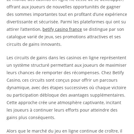
offrant aux joueurs de nouvelles opportunités de gagner
des sommes importantes tout en profitant d’une expérience
divertissante et sécurisée. Parmi les plateformes qui ont su
attirer l’attention,
betify casino france
se distingue par son
catalogue varié de jeux, ses promotions attractives et ses
circuits de gains innovants.
Les circuits de gains dans les casinos en ligne représentent
un système structuré permettant aux joueurs de maximiser
leurs chances de remporter des récompenses. Chez Betify
Casino, ces circuits sont conçus pour offrir un parcours
dynamique, avec des étapes successives où chaque victoire
ou participation débloque des avantages supplémentaires.
Cette approche crée une atmosphère captivante, incitant
les joueurs à continuer leurs efforts pour atteindre des
gains plus conséquents.
Alors que le marché du jeu en ligne continue de croître, il