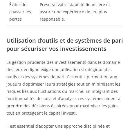
Éviter de
Préserve votre stabilité financière et
chasser les
assure une expérience de jeu plus
pertes
responsable.
Utilisation d’outils et de systèmes de pari
pour sécuriser vos investissements
La gestion prudente des investissements dans le domaine
des jeux en ligne exige une utilisation stratégique des
outils et des systèmes de pari. Ces outils permettent aux
joueurs d’optimiser leurs stratégies tout en minimisant les
risques liés aux fluctuations du marché. En intégrant des
fonctionnalités de suivi et d’analyse, ces systèmes aident à
prendre des décisions éclairées pour maximiser les gains
tout en protégeant le capital investi.
Il est essentiel d’adopter une approche disciplinée et