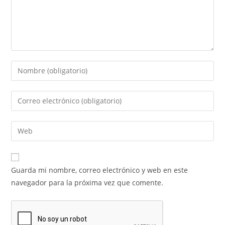
Guarda mi nombre, correo electrónico y web en este
navegador para la próxima vez que comente.