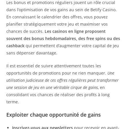
Les bonus et promotions réguliers jouent un rôle crucial
dans l’optimisation de vos gains au sein de Betify Casino.
En connaissant le calendrier des offres, vous pouvez
planifier stratégiquement votre jeu et maximiser vos
chances de succès.
Les casinos en ligne proposent
souvent des bonus hebdomadaires, des free spins ou des
cashback
qui permettent d’augmenter votre capital de jeu
sans dépenser davantage.
Il est essentiel de suivre attentivement toutes les
opportunités de promotions pour ne rien manquer.
Une
utilisation judicieuse de ces offres régulières peut transformer
une session de jeu en une véritable cirque de gains
, en
consolidant vos chances de réaliser des profits à long
terme.
Exploiter chaque opportunité de gains
Inscrivez-vous aux newsletters
pour recevoir en avant-