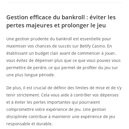
Gestion efficace du bankroll : éviter les
pertes majeures et prolonger le jeu
Une gestion prudente du bankroll est essentielle pour
maximiser vos chances de succès sur Betify Casino. En
établissant un budget clair avant de commencer à jouer,
vous évitez de dépenser plus que ce que vous pouvez vous
permettre de perdre, ce qui permet de profiter du jeu sur
une plus longue période.
De plus, il est crucial de définir des limites de mise et de s’y
tenir strictement. Cela vous aide à contrôler vos dépenses
et à éviter les pertes importantes qui pourraient
compromettre votre expérience de jeu. Une gestion
disciplinée contribue à maintenir une expérience de jeu
responsable et durable.