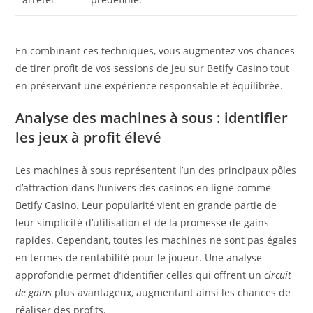
En combinant ces techniques, vous augmentez vos chances
de tirer profit de vos sessions de jeu sur Betify Casino tout
en préservant une expérience responsable et équilibrée.
Analyse des machines à sous : identifier
les jeux à profit élevé
Les machines à sous représentent l’un des principaux pôles
d’attraction dans l’univers des casinos en ligne comme
Betify Casino. Leur popularité vient en grande partie de
leur simplicité d’utilisation et de la promesse de gains
rapides. Cependant, toutes les machines ne sont pas égales
en termes de rentabilité pour le joueur. Une analyse
approfondie permet d’identifier celles qui offrent un
circuit
de gains
plus avantageux, augmentant ainsi les chances de
réaliser des profits.