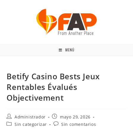
MENÚ
Betify Casino Bests Jeux
Rentables Évalués
Objectivement
Administrador
mayo 29, 2026
Sin categorizar
Sin comentarios