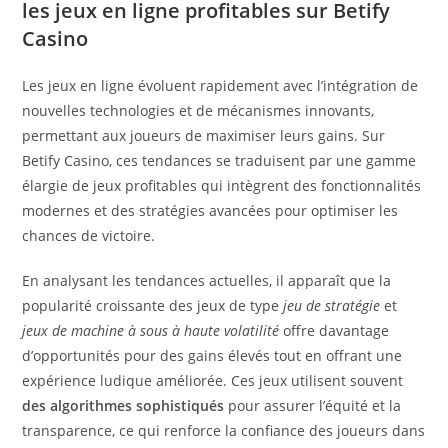
les jeux en ligne profitables sur Betify
Casino
Les jeux en ligne évoluent rapidement avec l’intégration de
nouvelles technologies et de mécanismes innovants,
permettant aux joueurs de maximiser leurs gains. Sur
Betify Casino, ces tendances se traduisent par une gamme
élargie de jeux profitables qui intègrent des fonctionnalités
modernes et des stratégies avancées pour optimiser les
chances de victoire.
En analysant les tendances actuelles, il apparaît que la
popularité croissante des jeux de type
jeu de stratégie
et
jeux de machine à sous à haute volatilité
offre davantage
d’opportunités pour des gains élevés tout en offrant une
expérience ludique améliorée. Ces jeux utilisent souvent
des algorithmes sophistiqués
pour assurer l’équité et la
transparence, ce qui renforce la confiance des joueurs dans