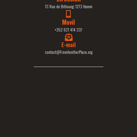
7C Rue de Bitbourg; 1273 Hamm
Movil
+352 621 414 337
E-mail
contact@FromAnotherPlace.org