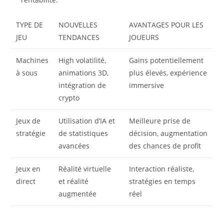
TYPE DE
NOUVELLES
AVANTAGES POUR LES
JEU
TENDANCES
JOUEURS
Machines
High volatilité,
Gains potentiellement
à sous
animations 3D,
plus élevés, expérience
intégration de
immersive
crypto
Jeux de
Utilisation d’IA et
Meilleure prise de
stratégie
de statistiques
décision, augmentation
avancées
des chances de profit
Jeux en
Réalité virtuelle
Interaction réaliste,
direct
et réalité
stratégies en temps
augmentée
réel