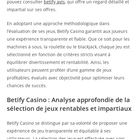
pouvez consulter
betify avis
, qui offre un regard détaillé et
impartial sur ses offres.
En adoptant une approche méthodologique dans
l’évaluation de ses jeux, Betify Casino garantit aux joueurs
une expérience transparente et fiable. Que ce soit pour les
machines à sous, la roulette ou le blackjack, chaque jeu est
sélectionné en fonction de critères stricts visant à
équilibrer divertissement et rentabilité. Ainsi, les
utilisateurs peuvent profiter d’une gamme de jeux
profitables, évalués avec objectivité pour optimiser leurs
chances de succès.
Betify Casino : Analyse approfondie de la
sélection de jeux rentables et impartiaux
Betify Casino se distingue par sa volonté de proposer une
expérience de jeu transparente et équitable à ses
utilisateurs. La sélection des jeux est effectuée avec soin,