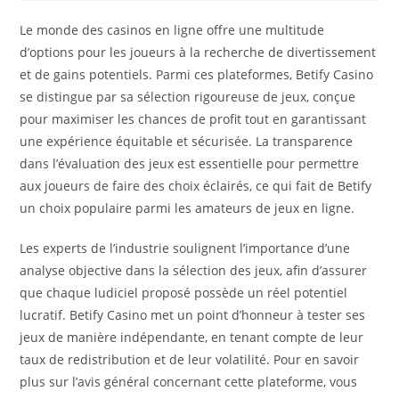
Le monde des casinos en ligne offre une multitude
d’options pour les joueurs à la recherche de divertissement
et de gains potentiels. Parmi ces plateformes, Betify Casino
se distingue par sa sélection rigoureuse de jeux, conçue
pour maximiser les chances de profit tout en garantissant
une expérience équitable et sécurisée. La transparence
dans l’évaluation des jeux est essentielle pour permettre
aux joueurs de faire des choix éclairés, ce qui fait de Betify
un choix populaire parmi les amateurs de jeux en ligne.
Les experts de l’industrie soulignent l’importance d’une
analyse objective dans la sélection des jeux, afin d’assurer
que chaque ludiciel proposé possède un réel potentiel
lucratif. Betify Casino met un point d’honneur à tester ses
jeux de manière indépendante, en tenant compte de leur
taux de redistribution et de leur volatilité. Pour en savoir
plus sur l’avis général concernant cette plateforme, vous