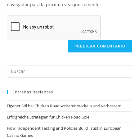
navegador para la próxima vez que comente.
Entradas Recientes
Eigener Stil bei Chicken Road weiterentwickeln und verbessern
Erfolgreiche Strategien für Chicken Road Spiel
How Independent Testing and Policies Build Trust in European
Casino Games