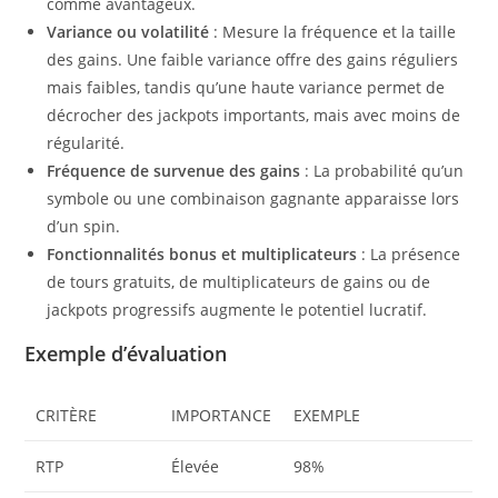
comme avantageux.
Variance ou volatilité
: Mesure la fréquence et la taille
des gains. Une faible variance offre des gains réguliers
mais faibles, tandis qu’une haute variance permet de
décrocher des jackpots importants, mais avec moins de
régularité.
Fréquence de survenue des gains
: La probabilité qu’un
symbole ou une combinaison gagnante apparaisse lors
d’un spin.
Fonctionnalités bonus et multiplicateurs
: La présence
de tours gratuits, de multiplicateurs de gains ou de
jackpots progressifs augmente le potentiel lucratif.
Exemple d’évaluation
CRITÈRE
IMPORTANCE
EXEMPLE
RTP
Élevée
98%