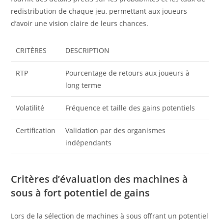
redistribution de chaque jeu, permettant aux joueurs
d’avoir une vision claire de leurs chances.
CRITÈRES
DESCRIPTION
RTP
Pourcentage de retours aux joueurs à
long terme
Volatilité
Fréquence et taille des gains potentiels
Certification
Validation par des organismes
indépendants
Critères d’évaluation des machines à
sous à fort potentiel de gains
Lors de la sélection de machines à sous offrant un potentiel