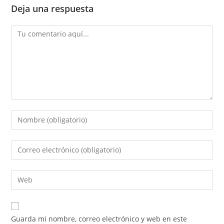
Deja una respuesta
Guarda mi nombre, correo electrónico y web en este