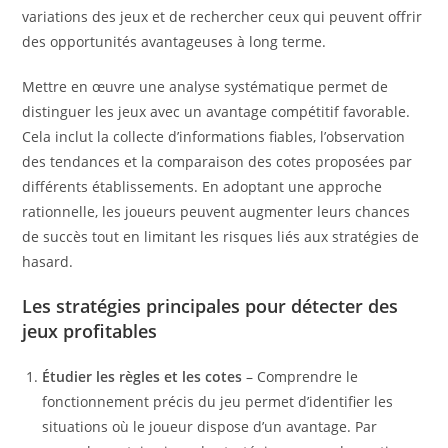
variations des jeux et de rechercher ceux qui peuvent offrir
des opportunités avantageuses à long terme.
Mettre en œuvre une analyse systématique permet de
distinguer les jeux avec un avantage compétitif favorable.
Cela inclut la collecte d’informations fiables, l’observation
des tendances et la comparaison des cotes proposées par
différents établissements. En adoptant une approche
rationnelle, les joueurs peuvent augmenter leurs chances
de succès tout en limitant les risques liés aux stratégies de
hasard.
Les stratégies principales pour détecter des
jeux profitables
Étudier les règles et les cotes
– Comprendre le
fonctionnement précis du jeu permet d’identifier les
situations où le joueur dispose d’un avantage. Par