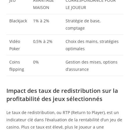
JEU
AVANTAGE
CORRESPONDANCE POUR
MAISON
LE JOUEUR
Blackjack
1% à 2%
Stratégie de base,
comptage
Vidéo
0,5% à 2%
Choix des mains, stratégies
Poker
optimales
Coins
0%
Gestion des mises, options
flipping
d’assurance
Impact des taux de redistribution sur la
profitabilité des jeux sélectionnés
Le taux de redistribution, ou RTP (Return to Player), est un
indicateur clé dans l’évaluation de la rentabilité d’un jeu de
casino. Plus ce taux est élevé, plus le joueur a une