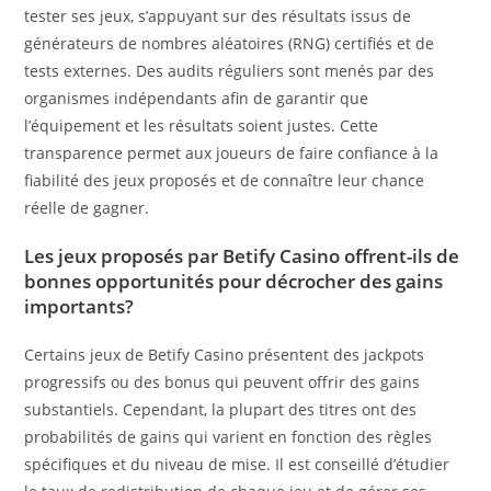
tester ses jeux, s’appuyant sur des résultats issus de
générateurs de nombres aléatoires (RNG) certifiés et de
tests externes. Des audits réguliers sont menés par des
organismes indépendants afin de garantir que
l’équipement et les résultats soient justes. Cette
transparence permet aux joueurs de faire confiance à la
fiabilité des jeux proposés et de connaître leur chance
réelle de gagner.
Les jeux proposés par Betify Casino offrent-ils de
bonnes opportunités pour décrocher des gains
importants?
Certains jeux de Betify Casino présentent des jackpots
progressifs ou des bonus qui peuvent offrir des gains
substantiels. Cependant, la plupart des titres ont des
probabilités de gains qui varient en fonction des règles
spécifiques et du niveau de mise. Il est conseillé d’étudier