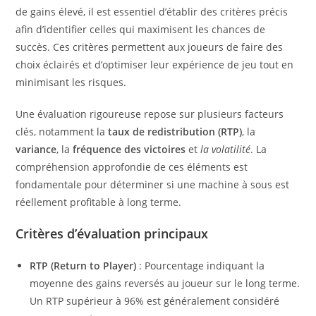
de gains élevé, il est essentiel d’établir des critères précis
afin d’identifier celles qui maximisent les chances de
succès. Ces critères permettent aux joueurs de faire des
choix éclairés et d’optimiser leur expérience de jeu tout en
minimisant les risques.
Une évaluation rigoureuse repose sur plusieurs facteurs
clés, notamment la
taux de redistribution (RTP)
, la
variance
, la
fréquence des victoires
et
la volatilité
. La
compréhension approfondie de ces éléments est
fondamentale pour déterminer si une machine à sous est
réellement profitable à long terme.
Critères d’évaluation principaux
RTP (Return to Player)
: Pourcentage indiquant la
moyenne des gains reversés au joueur sur le long terme.
Un RTP supérieur à 96% est généralement considéré