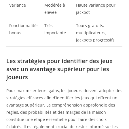
Variance
Modérée à
Haute variance pour
élevée
jackpot
Fonctionnalités
Très
Tours gratuits,
bonus
importante
multiplicateurs,
jackpots progressifs
Les stratégies pour identifier des jeux
avec un avantage supérieur pour les
joueurs
Pour maximiser leurs gains, les joueurs doivent adopter des
stratégies efficaces afin d’identifier les jeux qui offrent un
avantage supérieur. La compréhension approfondie des
règles, des probabilités et des marges de la maison
constitue une étape essentielle pour faire des choix
éclairés. Il est également crucial de rester informé sur les