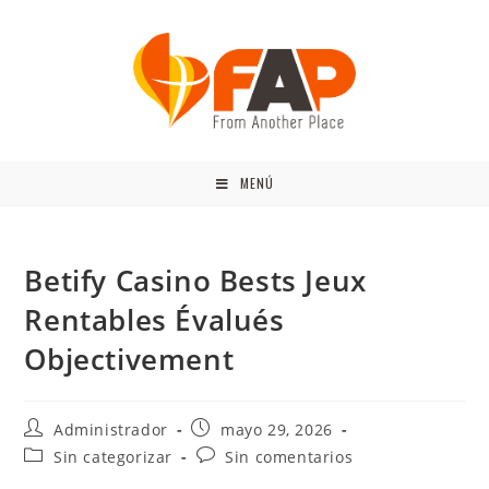
MENÚ
Betify Casino Bests Jeux
Rentables Évalués
Objectivement
Administrador
mayo 29, 2026
Sin categorizar
Sin comentarios