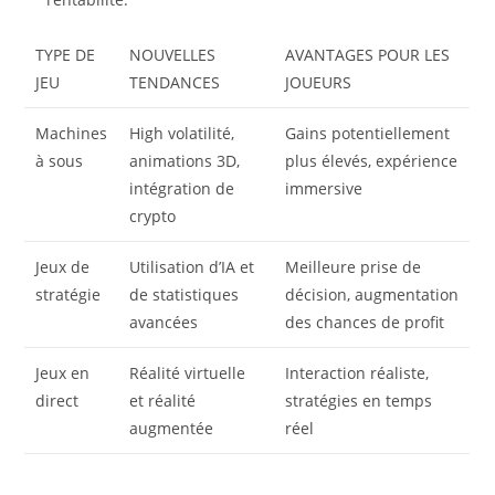
TYPE DE
NOUVELLES
AVANTAGES POUR LES
JEU
TENDANCES
JOUEURS
Machines
High volatilité,
Gains potentiellement
à sous
animations 3D,
plus élevés, expérience
intégration de
immersive
crypto
Jeux de
Utilisation d’IA et
Meilleure prise de
stratégie
de statistiques
décision, augmentation
avancées
des chances de profit
Jeux en
Réalité virtuelle
Interaction réaliste,
direct
et réalité
stratégies en temps
augmentée
réel