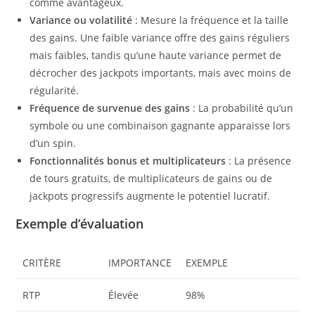
comme avantageux.
Variance ou volatilité
: Mesure la fréquence et la taille
des gains. Une faible variance offre des gains réguliers
mais faibles, tandis qu’une haute variance permet de
décrocher des jackpots importants, mais avec moins de
régularité.
Fréquence de survenue des gains
: La probabilité qu’un
symbole ou une combinaison gagnante apparaisse lors
d’un spin.
Fonctionnalités bonus et multiplicateurs
: La présence
de tours gratuits, de multiplicateurs de gains ou de
jackpots progressifs augmente le potentiel lucratif.
Exemple d’évaluation
CRITÈRE
IMPORTANCE
EXEMPLE
RTP
Élevée
98%