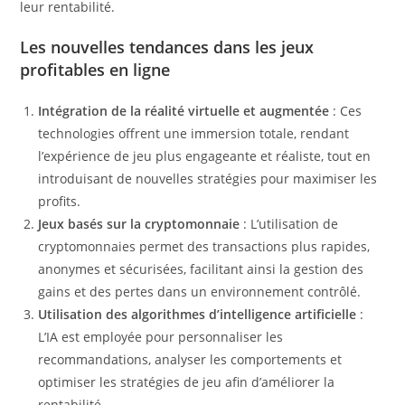
leur rentabilité.
Les nouvelles tendances dans les jeux
profitables en ligne
Intégration de la réalité virtuelle et augmentée
: Ces
technologies offrent une immersion totale, rendant
l’expérience de jeu plus engageante et réaliste, tout en
introduisant de nouvelles stratégies pour maximiser les
profits.
Jeux basés sur la cryptomonnaie
: L’utilisation de
cryptomonnaies permet des transactions plus rapides,
anonymes et sécurisées, facilitant ainsi la gestion des
gains et des pertes dans un environnement contrôlé.
Utilisation des algorithmes d’intelligence artificielle
:
L’IA est employée pour personnaliser les
recommandations, analyser les comportements et
optimiser les stratégies de jeu afin d’améliorer la
rentabilité.