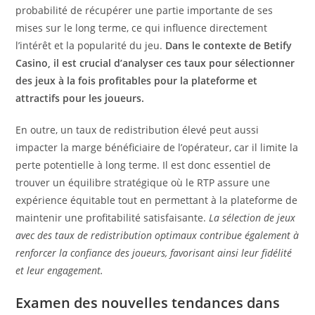
probabilité de récupérer une partie importante de ses
mises sur le long terme, ce qui influence directement
l’intérêt et la popularité du jeu.
Dans le contexte de Betify
Casino, il est crucial d’analyser ces taux pour sélectionner
des jeux à la fois profitables pour la plateforme et
attractifs pour les joueurs.
En outre, un taux de redistribution élevé peut aussi
impacter la marge bénéficiaire de l’opérateur, car il limite la
perte potentielle à long terme. Il est donc essentiel de
trouver un équilibre stratégique où le RTP assure une
expérience équitable tout en permettant à la plateforme de
maintenir une profitabilité satisfaisante.
La sélection de jeux
avec des taux de redistribution optimaux contribue également à
renforcer la confiance des joueurs, favorisant ainsi leur fidélité
et leur engagement.
Examen des nouvelles tendances dans