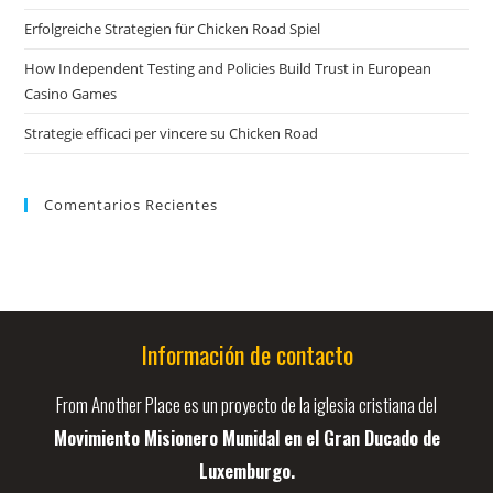
Erfolgreiche Strategien für Chicken Road Spiel
How Independent Testing and Policies Build Trust in European
Casino Games
Strategie efficaci per vincere su Chicken Road
Comentarios Recientes
Información de contacto
From Another Place es un proyecto de la iglesia cristiana del
Movimiento Misionero Munidal en el Gran Ducado de
Luxemburgo.