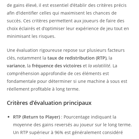
de gains élevé, il est essentiel d’établir des critères précis
afin d’identifier celles qui maximisent les chances de
succès. Ces critères permettent aux joueurs de faire des
choix éclairés et d’optimiser leur expérience de jeu tout en
minimisant les risques.
Une évaluation rigoureuse repose sur plusieurs facteurs
clés, notamment la
taux de redistribution (RTP)
, la
variance
, la
fréquence des victoires
et
la volatilité
. La
compréhension approfondie de ces éléments est
fondamentale pour déterminer si une machine à sous est
réellement profitable à long terme.
Critères d’évaluation principaux
RTP (Return to Player)
: Pourcentage indiquant la
moyenne des gains reversés au joueur sur le long terme.
Un RTP supérieur à 96% est généralement considéré