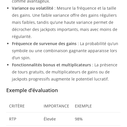
comme avantageux.
Variance ou volatilité
: Mesure la fréquence et la taille
des gains. Une faible variance offre des gains réguliers
mais faibles, tandis qu’une haute variance permet de
décrocher des jackpots importants, mais avec moins de
régularité.
Fréquence de survenue des gains
: La probabilité qu’un
symbole ou une combinaison gagnante apparaisse lors
d’un spin.
Fonctionnalités bonus et multiplicateurs
: La présence
de tours gratuits, de multiplicateurs de gains ou de
jackpots progressifs augmente le potentiel lucratif.
Exemple d’évaluation
CRITÈRE
IMPORTANCE
EXEMPLE
RTP
Élevée
98%