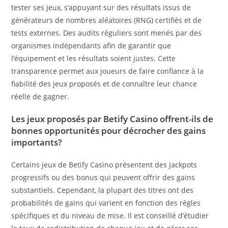
tester ses jeux, s’appuyant sur des résultats issus de
générateurs de nombres aléatoires (RNG) certifiés et de
tests externes. Des audits réguliers sont menés par des
organismes indépendants afin de garantir que
l’équipement et les résultats soient justes. Cette
transparence permet aux joueurs de faire confiance à la
fiabilité des jeux proposés et de connaître leur chance
réelle de gagner.
Les jeux proposés par Betify Casino offrent-ils de
bonnes opportunités pour décrocher des gains
importants?
Certains jeux de Betify Casino présentent des jackpots
progressifs ou des bonus qui peuvent offrir des gains
substantiels. Cependant, la plupart des titres ont des
probabilités de gains qui varient en fonction des règles
spécifiques et du niveau de mise. Il est conseillé d’étudier