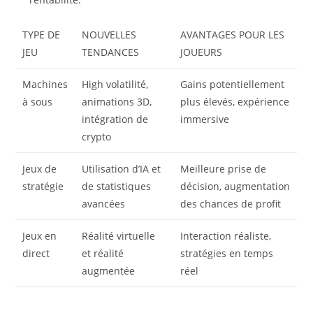
TYPE DE
NOUVELLES
AVANTAGES POUR LES
JEU
TENDANCES
JOUEURS
Machines
High volatilité,
Gains potentiellement
à sous
animations 3D,
plus élevés, expérience
intégration de
immersive
crypto
Jeux de
Utilisation d’IA et
Meilleure prise de
stratégie
de statistiques
décision, augmentation
avancées
des chances de profit
Jeux en
Réalité virtuelle
Interaction réaliste,
direct
et réalité
stratégies en temps
augmentée
réel