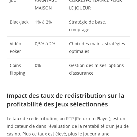
JEU
AVANTAGE
CORRESPONDANCE POUR
MAISON
LE JOUEUR
Blackjack
1% à 2%
Stratégie de base,
comptage
Vidéo
0,5% à 2%
Choix des mains, stratégies
Poker
optimales
Coins
0%
Gestion des mises, options
flipping
d’assurance
Impact des taux de redistribution sur la
profitabilité des jeux sélectionnés
Le taux de redistribution, ou RTP (Return to Player), est un
indicateur clé dans l’évaluation de la rentabilité d’un jeu de
casino. Plus ce taux est élevé, plus le joueur a une