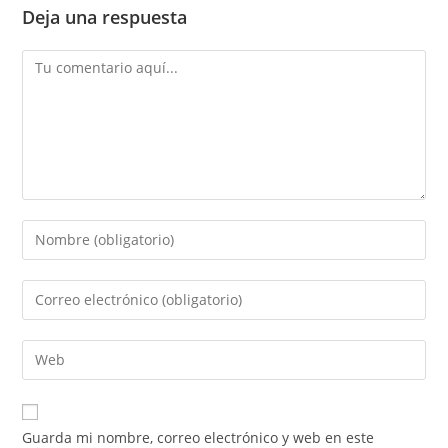
Deja una respuesta
Guarda mi nombre, correo electrónico y web en este