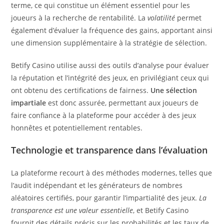
terme, ce qui constitue un élément essentiel pour les
joueurs à la recherche de rentabilité. La
volatilité
permet
également d’évaluer la fréquence des gains, apportant ainsi
une dimension supplémentaire à la stratégie de sélection.
Betify Casino utilise aussi des outils d’analyse pour évaluer
la réputation et l’intégrité des jeux, en privilégiant ceux qui
ont obtenu des certifications de fairness.
Une sélection
impartiale
est donc assurée, permettant aux joueurs de
faire confiance à la plateforme pour accéder à des jeux
honnêtes et potentiellement rentables.
Technologie et transparence dans l’évaluation
La plateforme recourt à des méthodes modernes, telles que
l’audit indépendant et les générateurs de nombres
aléatoires certifiés, pour garantir l’impartialité des jeux.
La
transparence est une valeur essentielle
, et Betify Casino
fournit des détails précis sur les probabilités et les taux de