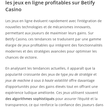
les jeux en ligne profitables sur Betify
Casino
Les jeux en ligne évoluent rapidement avec l’intégration de
nouvelles technologies et de mécanismes innovants,
permettant aux joueurs de maximiser leurs gains. Sur
Betify Casino, ces tendances se traduisent par une gamme
élargie de jeux profitables qui intègrent des fonctionnalités
modernes et des stratégies avancées pour optimiser les
chances de victoire.
En analysant les tendances actuelles, il apparaît que la
popularité croissante des jeux de type
jeu de stratégie
et
jeux de machine à sous à haute volatilité
offre davantage
d’opportunités pour des gains élevés tout en offrant une
expérience ludique améliorée. Ces jeux utilisent souvent
des algorithmes sophistiqués
pour assurer l’équité et la
transparence, ce qui renforce la confiance des joueurs dans