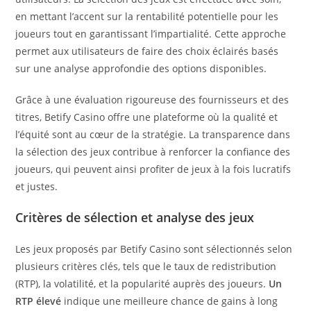
en mettant l’accent sur la rentabilité potentielle pour les
joueurs tout en garantissant l’impartialité. Cette approche
permet aux utilisateurs de faire des choix éclairés basés
sur une analyse approfondie des options disponibles.
Grâce à une évaluation rigoureuse des fournisseurs et des
titres, Betify Casino offre une plateforme où la qualité et
l’équité sont au cœur de la stratégie. La transparence dans
la sélection des jeux contribue à renforcer la confiance des
joueurs, qui peuvent ainsi profiter de jeux à la fois lucratifs
et justes.
Critères de sélection et analyse des jeux
Les jeux proposés par Betify Casino sont sélectionnés selon
plusieurs critères clés, tels que le taux de redistribution
(RTP), la volatilité, et la popularité auprès des joueurs.
Un
RTP élevé
indique une meilleure chance de gains à long