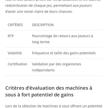
redistribution de chaque jeu, permettant aux joueurs
d’avoir une vision claire de leurs chances.
CRITÈRES
DESCRIPTION
RTP
Pourcentage de retours aux joueurs à
long terme
Volatilité
Fréquence et taille des gains potentiels
Certification
Validation par des organismes
indépendants
Critères d’évaluation des machines à
sous à fort potentiel de gains
Lors de la sélection de machines à sous offrant un potentiel