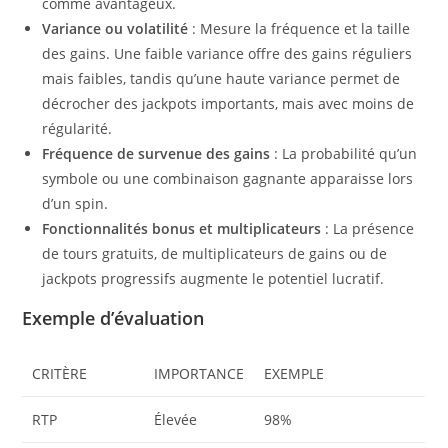
comme avantageux.
Variance ou volatilité
: Mesure la fréquence et la taille
des gains. Une faible variance offre des gains réguliers
mais faibles, tandis qu’une haute variance permet de
décrocher des jackpots importants, mais avec moins de
régularité.
Fréquence de survenue des gains
: La probabilité qu’un
symbole ou une combinaison gagnante apparaisse lors
d’un spin.
Fonctionnalités bonus et multiplicateurs
: La présence
de tours gratuits, de multiplicateurs de gains ou de
jackpots progressifs augmente le potentiel lucratif.
Exemple d’évaluation
CRITÈRE
IMPORTANCE
EXEMPLE
RTP
Élevée
98%