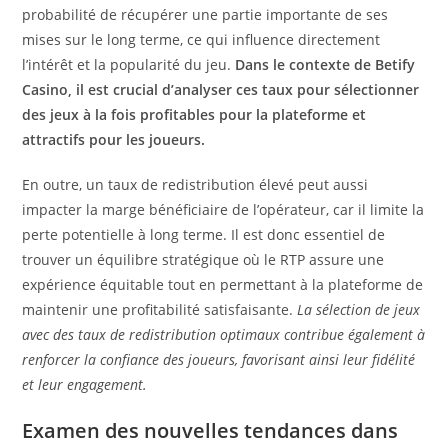
probabilité de récupérer une partie importante de ses
mises sur le long terme, ce qui influence directement
l’intérêt et la popularité du jeu.
Dans le contexte de Betify
Casino, il est crucial d’analyser ces taux pour sélectionner
des jeux à la fois profitables pour la plateforme et
attractifs pour les joueurs.
En outre, un taux de redistribution élevé peut aussi
impacter la marge bénéficiaire de l’opérateur, car il limite la
perte potentielle à long terme. Il est donc essentiel de
trouver un équilibre stratégique où le RTP assure une
expérience équitable tout en permettant à la plateforme de
maintenir une profitabilité satisfaisante.
La sélection de jeux
avec des taux de redistribution optimaux contribue également à
renforcer la confiance des joueurs, favorisant ainsi leur fidélité
et leur engagement.
Examen des nouvelles tendances dans