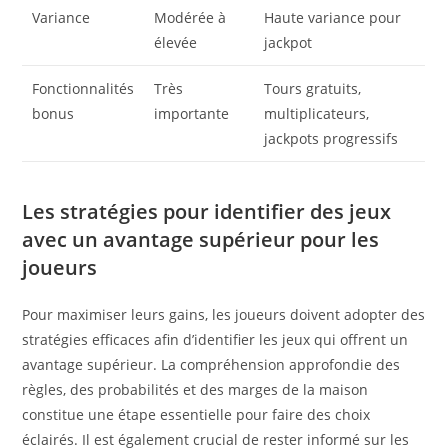
Variance
Modérée à
Haute variance pour
élevée
jackpot
Fonctionnalités
Très
Tours gratuits,
bonus
importante
multiplicateurs,
jackpots progressifs
Les stratégies pour identifier des jeux
avec un avantage supérieur pour les
joueurs
Pour maximiser leurs gains, les joueurs doivent adopter des
stratégies efficaces afin d’identifier les jeux qui offrent un
avantage supérieur. La compréhension approfondie des
règles, des probabilités et des marges de la maison
constitue une étape essentielle pour faire des choix
éclairés. Il est également crucial de rester informé sur les