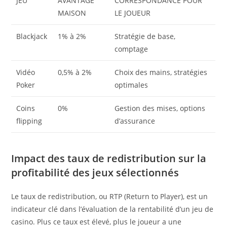
JEU
AVANTAGE
CORRESPONDANCE POUR
MAISON
LE JOUEUR
Blackjack
1% à 2%
Stratégie de base,
comptage
Vidéo
0,5% à 2%
Choix des mains, stratégies
Poker
optimales
Coins
0%
Gestion des mises, options
flipping
d’assurance
Impact des taux de redistribution sur la
profitabilité des jeux sélectionnés
Le taux de redistribution, ou RTP (Return to Player), est un
indicateur clé dans l’évaluation de la rentabilité d’un jeu de
casino. Plus ce taux est élevé, plus le joueur a une