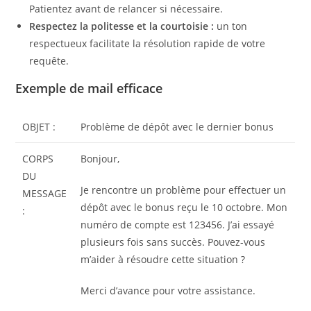
Patientez avant de relancer si nécessaire.
Respectez la politesse et la courtoisie :
un ton
respectueux facilitate la résolution rapide de votre
requête.
Exemple de mail efficace
OBJET :
Problème de dépôt avec le dernier bonus
CORPS
Bonjour,
DU
Je rencontre un problème pour effectuer un
MESSAGE
dépôt avec le bonus reçu le 10 octobre. Mon
:
numéro de compte est 123456. J’ai essayé
plusieurs fois sans succès. Pouvez-vous
m’aider à résoudre cette situation ?
Merci d’avance pour votre assistance.