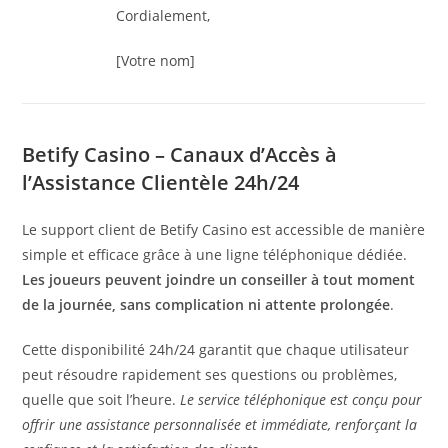
Cordialement,
[Votre nom]
Betify Casino – Canaux d’Accès à
l’Assistance Clientèle 24h/24
Le support client de Betify Casino est accessible de manière
simple et efficace grâce à une ligne téléphonique dédiée.
Les joueurs peuvent joindre un conseiller à tout moment
de la journée, sans complication ni attente prolongée
.
Cette disponibilité 24h/24 garantit que chaque utilisateur
peut résoudre rapidement ses questions ou problèmes,
quelle que soit l’heure.
Le service téléphonique est conçu pour
offrir une assistance personnalisée et immédiate, renforçant la