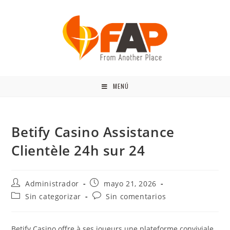
MENÚ
Betify Casino Assistance
Clientèle 24h sur 24
Administrador
mayo 21, 2026
Sin categorizar
Sin comentarios
Betify Casino offre à ses joueurs une plateforme conviviale