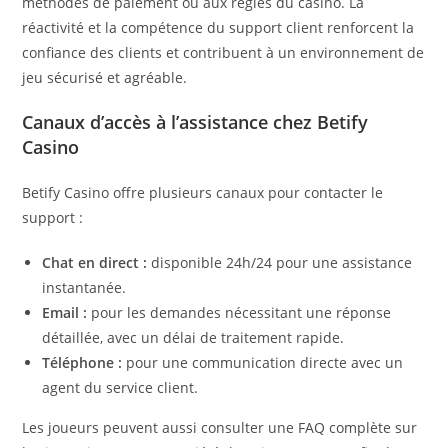
méthodes de paiement ou aux règles du casino. La
réactivité et la compétence du support client renforcent la
confiance des clients et contribuent à un environnement de
jeu sécurisé et agréable.
Canaux d’accès à l’assistance chez Betify
Casino
Betify Casino offre plusieurs canaux pour contacter le
support :
Chat en direct :
disponible 24h/24 pour une assistance
instantanée.
Email :
pour les demandes nécessitant une réponse
détaillée, avec un délai de traitement rapide.
Téléphone :
pour une communication directe avec un
agent du service client.
Les joueurs peuvent aussi consulter une FAQ complète sur