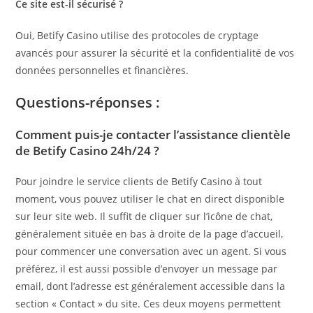
Ce site est-il sécurisé ?
Oui, Betify Casino utilise des protocoles de cryptage
avancés pour assurer la sécurité et la confidentialité de vos
données personnelles et financières.
Questions-réponses :
Comment puis-je contacter l’assistance clientèle
de Betify Casino 24h/24 ?
Pour joindre le service clients de Betify Casino à tout
moment, vous pouvez utiliser le chat en direct disponible
sur leur site web. Il suffit de cliquer sur l’icône de chat,
généralement située en bas à droite de la page d’accueil,
pour commencer une conversation avec un agent. Si vous
préférez, il est aussi possible d’envoyer un message par
email, dont l’adresse est généralement accessible dans la
section « Contact » du site. Ces deux moyens permettent