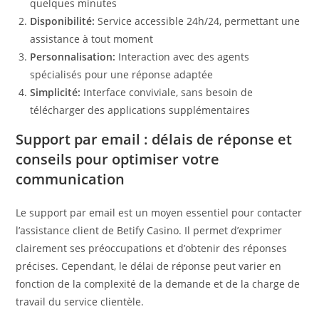
quelques minutes
Disponibilité:
Service accessible 24h/24, permettant une
assistance à tout moment
Personnalisation:
Interaction avec des agents
spécialisés pour une réponse adaptée
Simplicité:
Interface conviviale, sans besoin de
télécharger des applications supplémentaires
Support par email : délais de réponse et
conseils pour optimiser votre
communication
Le support par email est un moyen essentiel pour contacter
l’assistance client de Betify Casino. Il permet d’exprimer
clairement ses préoccupations et d’obtenir des réponses
précises. Cependant, le délai de réponse peut varier en
fonction de la complexité de la demande et de la charge de
travail du service clientèle.