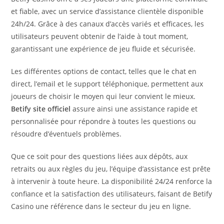
et fiable, avec un service d’assistance clientèle disponible
24h/24. Grâce à des canaux d’accès variés et efficaces, les
utilisateurs peuvent obtenir de l’aide à tout moment,
garantissant une expérience de jeu fluide et sécurisée.
Les différentes options de contact, telles que le chat en
direct, l’email et le support téléphonique, permettent aux
joueurs de choisir le moyen qui leur convient le mieux.
Betify site officiel
assure ainsi une assistance rapide et
personnalisée pour répondre à toutes les questions ou
résoudre d’éventuels problèmes.
Que ce soit pour des questions liées aux dépôts, aux
retraits ou aux règles du jeu, l’équipe d’assistance est prête
à intervenir à toute heure. La disponibilité 24/24 renforce la
confiance et la satisfaction des utilisateurs, faisant de Betify
Casino une référence dans le secteur du jeu en ligne.