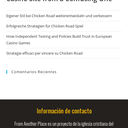
Eigener Stil bei Chicken Road weiterentwickeln und verbessern
Erfolgreiche Strategien für Chicken Road Spiel
How Independent Testing and Policies Build Trust in European
Casino Games
Strategie efficaci per vincere su Chicken Road
Comentarios Recientes
Información de contacto
From Another Place es un proyecto de la iglesia cristiana del