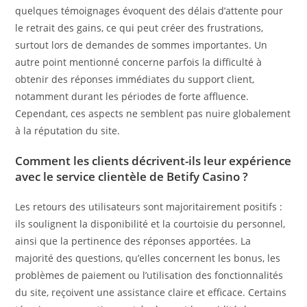
quelques témoignages évoquent des délais d’attente pour
le retrait des gains, ce qui peut créer des frustrations,
surtout lors de demandes de sommes importantes. Un
autre point mentionné concerne parfois la difficulté à
obtenir des réponses immédiates du support client,
notamment durant les périodes de forte affluence.
Cependant, ces aspects ne semblent pas nuire globalement
à la réputation du site.
Comment les clients décrivent-ils leur expérience
avec le service clientèle de Betify Casino ?
Les retours des utilisateurs sont majoritairement positifs :
ils soulignent la disponibilité et la courtoisie du personnel,
ainsi que la pertinence des réponses apportées. La
majorité des questions, qu’elles concernent les bonus, les
problèmes de paiement ou l’utilisation des fonctionnalités
du site, reçoivent une assistance claire et efficace. Certains