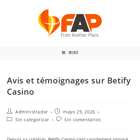
MENÚ
Avis et témoignages sur Betify
Casino
Administrador
mayo 29, 2026
Sin categorizar
Sin comentarios
Depuis sa création,
Betify Casino
s’est rapidement imposé