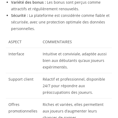
Variété des bonus :
Les bonus sont perçus comme
attractifs et régulièrement renouvelés.
Sécurité :
La plateforme est considérée comme fiable et
sécurisée, avec une protection optimale des données
personnelles.
ASPECT
COMMENTAIRES
Interface
Intuitive et conviviale, adaptée aussi
bien aux débutants qu’aux joueurs
expérimentés.
Support client
Réactif et professionnel, disponible
24/7 pour répondre aux
préoccupations des joueurs.
Offres
Riches et variées, elles permettent
promotionnelles
aux joueurs d’augmenter leurs
chances de gagner.