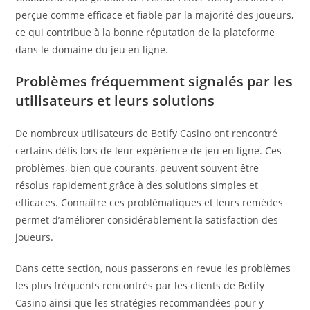
perçue comme efficace et fiable par la majorité des joueurs,
ce qui contribue à la bonne réputation de la plateforme
dans le domaine du jeu en ligne.
Problèmes fréquemment signalés par les
utilisateurs et leurs solutions
De nombreux utilisateurs de Betify Casino ont rencontré
certains défis lors de leur expérience de jeu en ligne. Ces
problèmes, bien que courants, peuvent souvent être
résolus rapidement grâce à des solutions simples et
efficaces. Connaître ces problématiques et leurs remèdes
permet d’améliorer considérablement la satisfaction des
joueurs.
Dans cette section, nous passerons en revue les problèmes
les plus fréquents rencontrés par les clients de Betify
Casino ainsi que les stratégies recommandées pour y