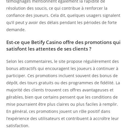
témoignages mentionnent également la rapidité de
résolution des soucis, ce qui contribue à renforcer la
confiance des joueurs. Cela dit, quelques usagers signalent
qu’il peut y avoir des délais pendant les périodes de forte
demande.
Est-ce que Betify Casino offre des promotions qui
satisfont les attentes de ses clients ?
Selon les commentaires, le site propose régulièrement des
bonus attractifs qui encouragent les joueurs à continuer à
participer. Ces promotions incluent souvent des bonus de
dépôt, des tours gratuits ou des programmes de fidélité. La
majorité des clients trouvent ces offres avantageuses et
gérables, bien que certains pensent que les conditions de
mise pourraient être plus claires ou plus faciles à remplir.
En général, ces promotions jouent un rôle positif dans
l’expérience des utilisateurs et contribuent à accroître leur
satisfaction.