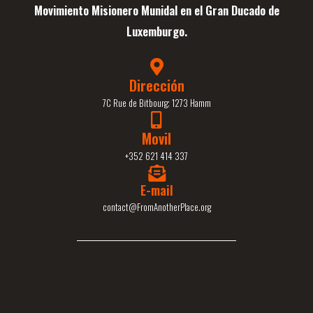
Movimiento Misionero Munidal en el Gran Ducado de
Luxemburgo.
Dirección
7C Rue de Bitbourg; 1273 Hamm
Movil
+352 621 414 337
E-mail
contact@FromAnotherPlace.org