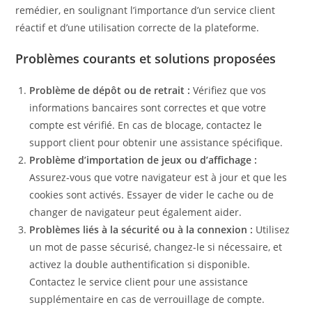
remédier, en soulignant l’importance d’un service client
réactif et d’une utilisation correcte de la plateforme.
Problèmes courants et solutions proposées
Problème de dépôt ou de retrait :
Vérifiez que vos
informations bancaires sont correctes et que votre
compte est vérifié. En cas de blocage, contactez le
support client pour obtenir une assistance spécifique.
Problème d’importation de jeux ou d’affichage :
Assurez-vous que votre navigateur est à jour et que les
cookies sont activés. Essayer de vider le cache ou de
changer de navigateur peut également aider.
Problèmes liés à la sécurité ou à la connexion :
Utilisez
un mot de passe sécurisé, changez-le si nécessaire, et
activez la double authentification si disponible.
Contactez le service client pour une assistance
supplémentaire en cas de verrouillage de compte.