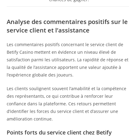
Analyse des commentaires positifs sur le
service client et l’assistance
Les commentaires positifs concernant le service client de
Betify Casino mettent en évidence un niveau élevé de
satisfaction parmi les utilisateurs. La rapidité de réponse et
la qualité de l’assistance apportent une valeur ajoutée à
l’expérience globale des joueurs.
Les clients soulignent souvent l’amabilité et la compétence
des représentants, ce qui contribue à renforcer leur
confiance dans la plateforme. Ces retours permettent
d’identifier les forces du service client et d’assurer une
amélioration continue.
Points forts du service client chez Betify