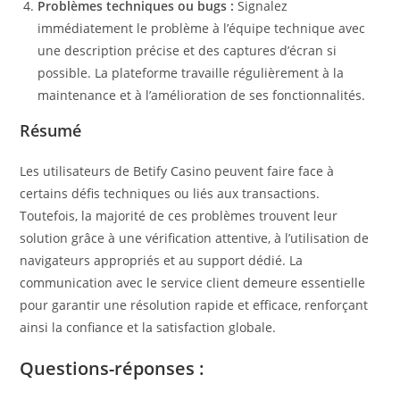
Problèmes techniques ou bugs :
Signalez
immédiatement le problème à l’équipe technique avec
une description précise et des captures d’écran si
possible. La plateforme travaille régulièrement à la
maintenance et à l’amélioration de ses fonctionnalités.
Résumé
Les utilisateurs de Betify Casino peuvent faire face à
certains défis techniques ou liés aux transactions.
Toutefois, la majorité de ces problèmes trouvent leur
solution grâce à une vérification attentive, à l’utilisation de
navigateurs appropriés et au support dédié. La
communication avec le service client demeure essentielle
pour garantir une résolution rapide et efficace, renforçant
ainsi la confiance et la satisfaction globale.
Questions-réponses :