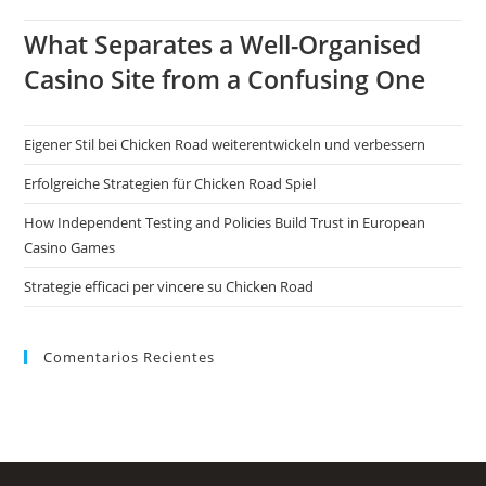
What Separates a Well-Organised
Casino Site from a Confusing One
Eigener Stil bei Chicken Road weiterentwickeln und verbessern
Erfolgreiche Strategien für Chicken Road Spiel
How Independent Testing and Policies Build Trust in European
Casino Games
Strategie efficaci per vincere su Chicken Road
Comentarios Recientes