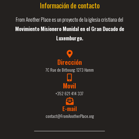
Información de contacto
From Another Place es un proyecto de la iglesia cristiana del
Movimiento Misionero Munidal en el Gran Ducado de
Luxemburgo.
Dirección
7C Rue de Bitbourg; 1273 Hamm
Movil
+352 621 414 337
E-mail
contact@FromAnotherPlace.org