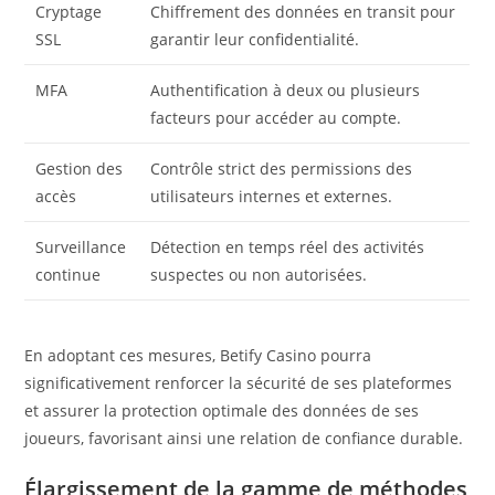
Cryptage
Chiffrement des données en transit pour
SSL
garantir leur confidentialité.
MFA
Authentification à deux ou plusieurs
facteurs pour accéder au compte.
Gestion des
Contrôle strict des permissions des
accès
utilisateurs internes et externes.
Surveillance
Détection en temps réel des activités
continue
suspectes ou non autorisées.
En adoptant ces mesures, Betify Casino pourra
significativement renforcer la sécurité de ses plateformes
et assurer la protection optimale des données de ses
joueurs, favorisant ainsi une relation de confiance durable.
Élargissement de la gamme de méthodes