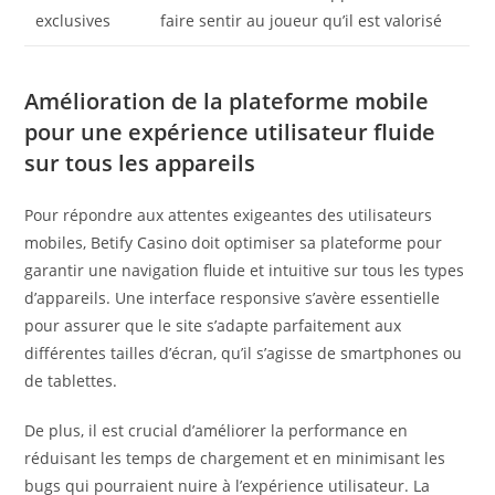
exclusives
faire sentir au joueur qu’il est valorisé
Amélioration de la plateforme mobile
pour une expérience utilisateur fluide
sur tous les appareils
Pour répondre aux attentes exigeantes des utilisateurs
mobiles, Betify Casino doit optimiser sa plateforme pour
garantir une navigation fluide et intuitive sur tous les types
d’appareils. Une interface responsive s’avère essentielle
pour assurer que le site s’adapte parfaitement aux
différentes tailles d’écran, qu’il s’agisse de smartphones ou
de tablettes.
De plus, il est crucial d’améliorer la performance en
réduisant les temps de chargement et en minimisant les
bugs qui pourraient nuire à l’expérience utilisateur. La