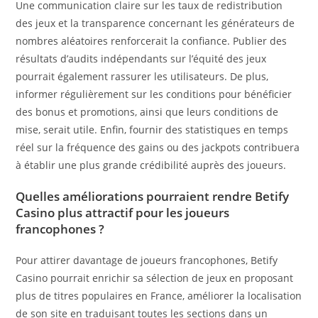
Une communication claire sur les taux de redistribution
des jeux et la transparence concernant les générateurs de
nombres aléatoires renforcerait la confiance. Publier des
résultats d’audits indépendants sur l’équité des jeux
pourrait également rassurer les utilisateurs. De plus,
informer régulièrement sur les conditions pour bénéficier
des bonus et promotions, ainsi que leurs conditions de
mise, serait utile. Enfin, fournir des statistiques en temps
réel sur la fréquence des gains ou des jackpots contribuera
à établir une plus grande crédibilité auprès des joueurs.
Quelles améliorations pourraient rendre Betify
Casino plus attractif pour les joueurs
francophones ?
Pour attirer davantage de joueurs francophones, Betify
Casino pourrait enrichir sa sélection de jeux en proposant
plus de titres populaires en France, améliorer la localisation
de son site en traduisant toutes les sections dans un