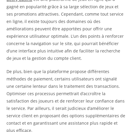
gagné en popularité grâce à sa large sélection de jeux et
ses promotions attractives. Cependant, comme tout service
en ligne, il existe toujours des domaines où des
améliorations peuvent être apportées pour offrir une
expérience utilisateur optimale. L’un des points à renforcer
concerne la navigation sur le site, qui pourrait bénéficier
d’une interface plus intuitive afin de faciliter la recherche
de jeux et la gestion du compte client.
De plus, bien que la plateforme propose différentes
méthodes de paiement, certains utilisateurs ont signalé
une certaine lenteur dans le traitement des transactions.
Optimiser ces processus permettrait d’accroître la
satisfaction des joueurs et de renforcer leur confiance dans
le service. Par ailleurs, il serait judicieux d’améliorer le
service client en proposant des options supplémentaires de
contact et en garantissant une assistance plus rapide et
plus efficace.